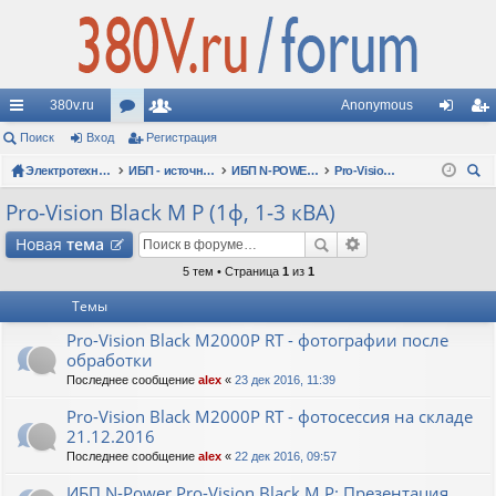
380v.ru
Anonymous
с
Поиск
Вход
ор
Регистрация
ол
хо
ег
ы
Электротехнические форумы
ум
ьз
ИБП - источники бесперебойного питания
ИБП N-POWER: новые модели (презентации, фотосессии, обзоры)
Pro-Vision Black M P (1ф, 1-3 кВА)
д
ис
ои
лк
ы
ов
тр
Pro-Vision Black M P (1ф, 1-3 кВА)
ск
и
ат
ац
Новая
тема
ел
ия
5 тем • Страница
1
из
1
Темы
и
Pro-Vision Black M2000P RT - фотографии после
обработки
Последнее сообщение
alex
«
23 дек 2016, 11:39
Pro-Vision Black M2000P RT - фотосессия на складе
21.12.2016
Последнее сообщение
alex
«
22 дек 2016, 09:57
ИБП N-Power Pro-Vision Black M P: Презентация