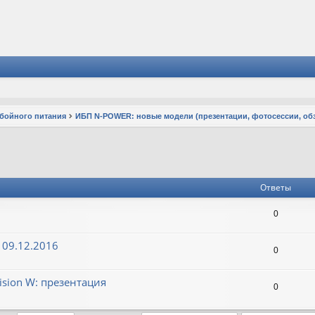
ебойного питания
ИБП N-POWER: новые модели (презентации, фотосессии, об
Ответы
0
 09.12.2016
0
sion W: презентация
0