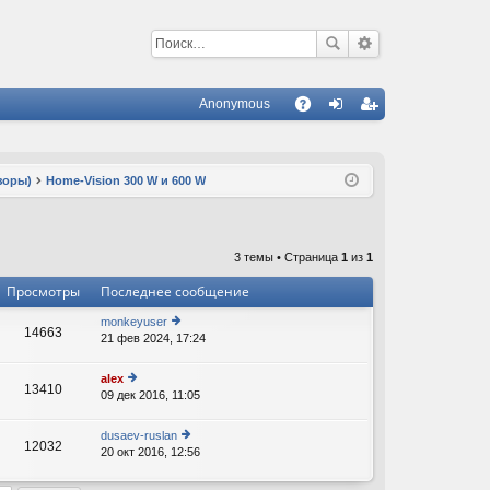
Anonymous
С
A
хо
ег
Q
д
ис
зоры)
Home-Vision 300 W и 600 W
тр
ац
3 темы • Страница
1
из
1
ия
Просмотры
Последнее сообщение
monkeyuser
14663
21 фев 2024, 17:24
е
В
р
е
alex
13410
йт
09 дек 2016, 11:05
е
В
и
р
к
е
dusaev-ruslan
п
12032
йт
20 окт 2016, 12:56
е
о
В
и
р
с
к
е
л