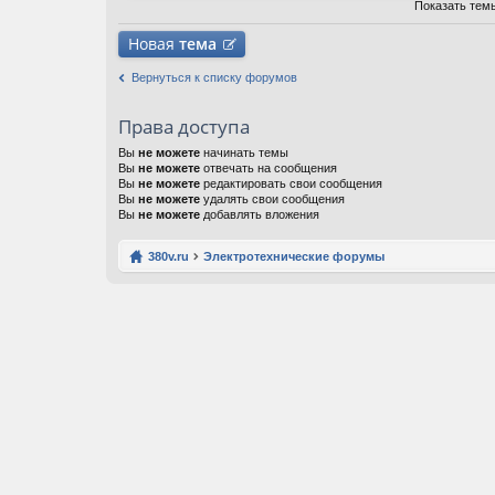
ж
Показать тем
ен
ия
Новая
тема
Вернуться к списку форумов
Права доступа
Вы
не можете
начинать темы
Вы
не можете
отвечать на сообщения
Вы
не можете
редактировать свои сообщения
Вы
не можете
удалять свои сообщения
Вы
не можете
добавлять вложения
380v.ru
Электротехнические форумы