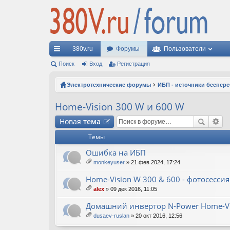
380v.ru
Форумы
Пользователи
с
Поиск
Вход
Регистрация
ы
Электротехнические форумы
ИБП - источники беспер
лк
Home-Vision 300 W и 600 W
и
Новая
тема
Темы
Ошибка на ИБП
monkeyuser
» 21 фев 2024, 17:24
ло
ж
Home-Vision W 300 & 600 - фотосессия
ен
alex
» 09 дек 2016, 11:05
ия
ло
ж
Домашний инвертор N-Power Home-Vi
ен
dusaev-ruslan
» 20 окт 2016, 12:56
ия
ло