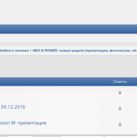
ебойного питания
ИБП N-POWER: новые модели (презентации, фотосессии, об
Ответы
0
 09.12.2016
0
sion W: презентация
0