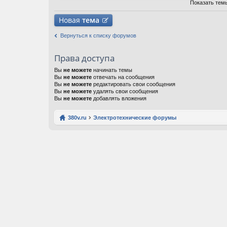
ж
Показать тем
ен
ия
Новая
тема
Вернуться к списку форумов
Права доступа
Вы
не можете
начинать темы
Вы
не можете
отвечать на сообщения
Вы
не можете
редактировать свои сообщения
Вы
не можете
удалять свои сообщения
Вы
не можете
добавлять вложения
380v.ru
Электротехнические форумы