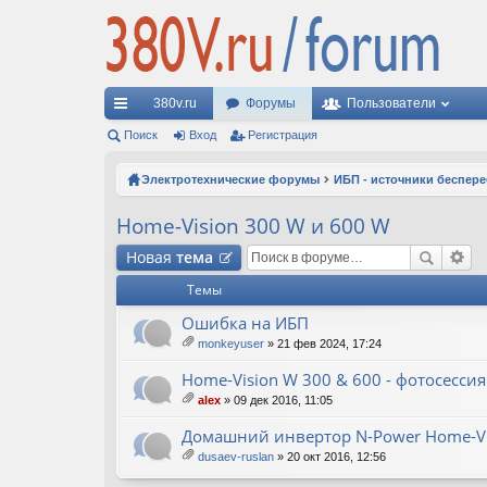
380v.ru
Форумы
Пользователи
с
Поиск
Вход
Регистрация
ы
Электротехнические форумы
ИБП - источники беспер
лк
Home-Vision 300 W и 600 W
и
Новая
тема
Темы
Ошибка на ИБП
monkeyuser
» 21 фев 2024, 17:24
ло
ж
Home-Vision W 300 & 600 - фотосессия
ен
alex
» 09 дек 2016, 11:05
ия
ло
ж
Домашний инвертор N-Power Home-Vi
ен
dusaev-ruslan
» 20 окт 2016, 12:56
ия
ло