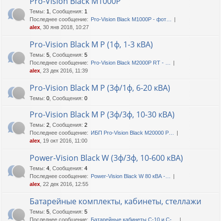
Pro-Vision Black M1000P
Темы
:
1
,
Сообщения
:
1
Последнее сообщение:
Pro-Vision Black M1000P - фот…
alex
, 30 янв 2018, 10:27
Pro-Vision Black M P (1ф, 1-3 кВА)
Темы
:
5
,
Сообщения
:
5
Последнее сообщение:
Pro-Vision Black M2000P RT - …
alex
, 23 дек 2016, 11:39
Pro-Vision Black M P (3ф/1ф, 6-20 кВА)
Темы
:
0
,
Сообщения
:
0
Pro-Vision Black M P (3ф/3ф, 10-30 кВА)
Темы
:
2
,
Сообщения
:
2
Последнее сообщение:
ИБП Pro-Vision Black M20000 P…
alex
, 19 окт 2016, 11:00
Power-Vision Black W (3ф/3ф, 10-600 кВА)
Темы
:
4
,
Сообщения
:
4
Последнее сообщение:
Power-Vision Black W 80 кВА -…
alex
, 22 дек 2016, 12:55
Батарейные комплекты, кабинеты, стеллажи
Темы
:
5
,
Сообщения
:
5
Последнее сообщение:
Батарейные кабинеты C-10 и C-…