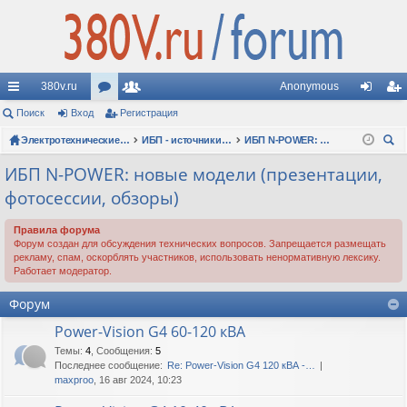
380v.ru
Anonymous
с
Поиск
Вход
ор
Регистрация
ол
хо
ег
ы
ум
Электротехнические форумы
ьз
ИБП - источники бесперебойного питания
ИБП N-POWER: новые модели (презентации, фотосессии, обзоры)
д
ис
ои
лк
ы
ов
тр
ИБП N-POWER: новые модели (презентации,
ск
фотосессии, обзоры)
и
ат
ац
ел
ия
Правила форума
Форум создан для обсуждения технических вопросов. Запрещается размещать
и
рекламу, спам, оскорблять участников, использовать ненормативную лексику.
Работает модератор.
Форум
Power-Vision G4 60-120 кВА
Темы
:
4
,
Сообщения
:
5
Последнее сообщение:
Re: Power-Vision G4 120 кВА -…
maxproo
, 16 авг 2024, 10:23