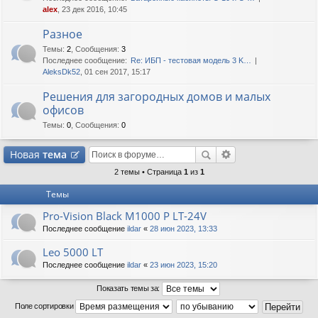
alex
, 23 дек 2016, 10:45
Разное
Темы
:
2
,
Сообщения
:
3
Последнее сообщение:
Re: ИБП - тестовая модель 3 K…
AleksDk52
, 01 сен 2017, 15:17
Решения для загородных домов и малых
офисов
Темы
:
0
,
Сообщения
:
0
Новая
тема
2 темы • Страница
1
из
1
Темы
Pro-Vision Black M1000 P LT-24V
Последнее сообщение
ildar
«
28 июн 2023, 13:33
Leo 5000 LT
Последнее сообщение
ildar
«
23 июн 2023, 15:20
Показать темы за:
Поле сортировки