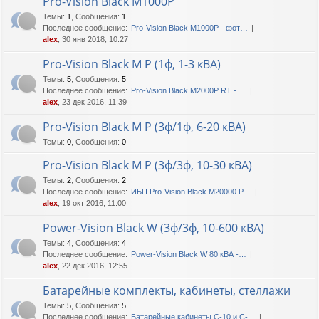
Pro-Vision Black M1000P
Темы
:
1
,
Сообщения
:
1
Последнее сообщение:
Pro-Vision Black M1000P - фот…
alex
, 30 янв 2018, 10:27
Pro-Vision Black M P (1ф, 1-3 кВА)
Темы
:
5
,
Сообщения
:
5
Последнее сообщение:
Pro-Vision Black M2000P RT - …
alex
, 23 дек 2016, 11:39
Pro-Vision Black M P (3ф/1ф, 6-20 кВА)
Темы
:
0
,
Сообщения
:
0
Pro-Vision Black M P (3ф/3ф, 10-30 кВА)
Темы
:
2
,
Сообщения
:
2
Последнее сообщение:
ИБП Pro-Vision Black M20000 P…
alex
, 19 окт 2016, 11:00
Power-Vision Black W (3ф/3ф, 10-600 кВА)
Темы
:
4
,
Сообщения
:
4
Последнее сообщение:
Power-Vision Black W 80 кВА -…
alex
, 22 дек 2016, 12:55
Батарейные комплекты, кабинеты, стеллажи
Темы
:
5
,
Сообщения
:
5
Последнее сообщение:
Батарейные кабинеты C-10 и C-…