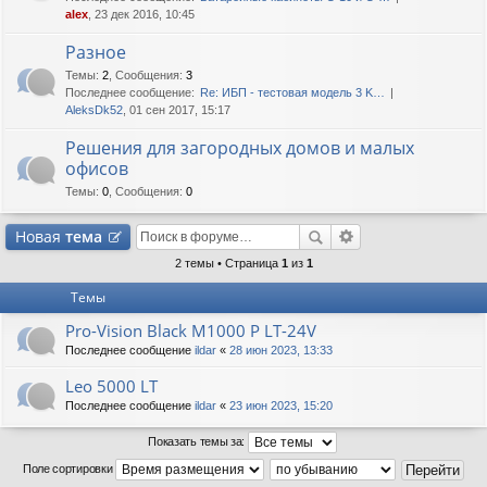
alex
, 23 дек 2016, 10:45
Разное
Темы
:
2
,
Сообщения
:
3
Последнее сообщение:
Re: ИБП - тестовая модель 3 K…
AleksDk52
, 01 сен 2017, 15:17
Решения для загородных домов и малых
офисов
Темы
:
0
,
Сообщения
:
0
Новая
тема
2 темы • Страница
1
из
1
Темы
Pro-Vision Black M1000 P LT-24V
Последнее сообщение
ildar
«
28 июн 2023, 13:33
Leo 5000 LT
Последнее сообщение
ildar
«
23 июн 2023, 15:20
Показать темы за:
Поле сортировки