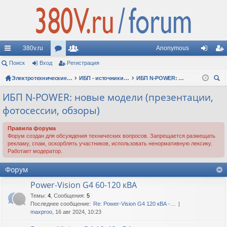
380v.ru
Anonymous
с
Поиск
Вход
ор
Регистрация
ол
хо
ег
ы
ум
Электротехнические форумы
ьз
ИБП - источники бесперебойного питания
ИБП N-POWER: новые модели (презентации, фотосессии, обзоры)
д
ис
ои
лк
ы
ов
тр
ИБП N-POWER: новые модели (презентации,
ск
фотосессии, обзоры)
и
ат
ац
ел
ия
Правила форума
Форум создан для обсуждения технических вопросов. Запрещается размещать
и
рекламу, спам, оскорблять участников, использовать ненормативную лексику.
Работает модератор.
Форум
Power-Vision G4 60-120 кВА
Темы
:
4
,
Сообщения
:
5
Последнее сообщение:
Re: Power-Vision G4 120 кВА -…
maxproo
, 16 авг 2024, 10:23