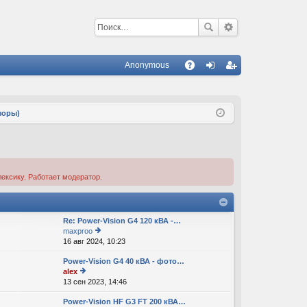
Anonymous
С
A
хо
ег
Q
д
ис
зоры)
тр
ац
ия
ексику. Работает модератор.
Re: Power-Vision G4 120 кВА -…
maxproo
16 авг 2024, 10:23
е
р
Power-Vision G4 40 кВА - фото…
е
alex
йт
13 сен 2023, 14:46
е
и
р
к
Power-Vision HF G3 FT 200 кВА…
е
п