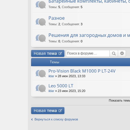
Батарейные комплекты, кабинеты, 
Темы
:
5
,
Сообщения
:
5
Разное
Темы
:
2
,
Сообщения
:
3
Решения для загородных домов и 
Темы
:
0
,
Сообщения
:
0
Новая
тема
Темы
Pro-Vision Black M1000 P LT-24V
ildar
» 28 июн 2023, 13:33
Leo 5000 LT
ildar
» 23 июн 2023, 15:20
Показать тем
Новая
тема
Вернуться к списку форумов