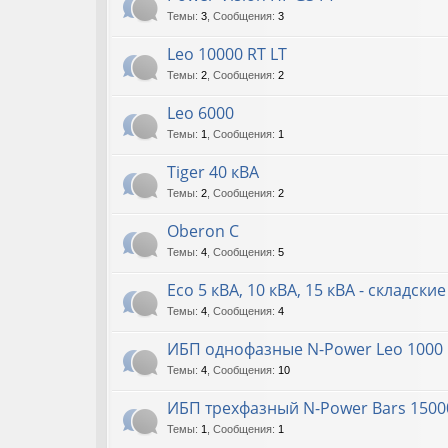
Темы
:
3
,
Сообщения
:
3
Leo 10000 RT LT
Темы
:
2
,
Сообщения
:
2
Leo 6000
Темы
:
1
,
Сообщения
:
1
Tiger 40 кВА
Темы
:
2
,
Сообщения
:
2
Oberon C
Темы
:
4
,
Сообщения
:
5
Eco 5 кВА, 10 кВА, 15 кВА - складски
Темы
:
4
,
Сообщения
:
4
ИБП однофазные N-Power Leo 1000 L
Темы
:
4
,
Сообщения
:
10
ИБП трехфазный N-Power Bars 15000
Темы
:
1
,
Сообщения
:
1