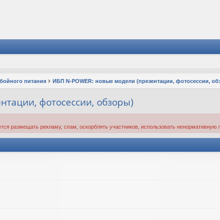
ебойного питания
ИБП N-POWER: новые модели (презентации, фотосессии, об
нтации, фотосессии, обзоры)
тся размещать рекламу, спам, оскорблять участников, использовать ненормативную л