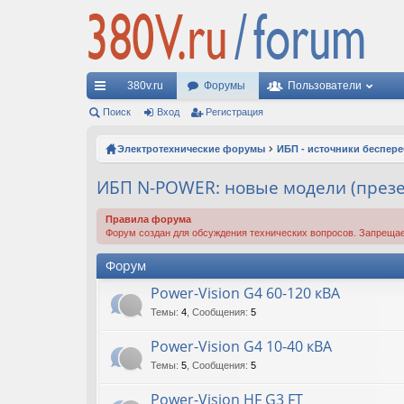
380v.ru
Форумы
Пользователи
с
Поиск
Вход
Регистрация
ы
Электротехнические форумы
ИБП - источники беспер
лк
ИБП N-POWER: новые модели (презе
и
Правила форума
Форум создан для обсуждения технических вопросов. Запрещае
Форум
Power-Vision G4 60-120 кВА
Темы
:
4
,
Сообщения
:
5
Power-Vision G4 10-40 кВА
Темы
:
5
,
Сообщения
:
5
Power-Vision HF G3 FT