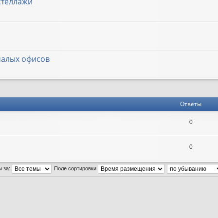
стеллажи
малых офисов
Ответы
0
0
ы за:
Поле сортировки