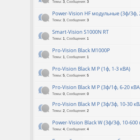
Темы
:
3
,
Сообщения
:
3
Power-Vision HF модульные (3ф/3ф, 
Темы
:
3
,
Сообщения
:
3
Smart-Vision S1000N RT
Темы
:
1
,
Сообщения
:
1
Pro-Vision Black M1000P
Темы
:
1
,
Сообщения
:
1
Pro-Vision Black M P (1ф, 1-3 кВА)
Темы
:
5
,
Сообщения
:
5
Pro-Vision Black M P (3ф/1ф, 6-20 кВА
Темы
:
0
,
Сообщения
:
0
Pro-Vision Black M P (3ф/3ф, 10-30 кВ
Темы
:
2
,
Сообщения
:
2
Power-Vision Black W (3ф/3ф, 10-600 
Темы
:
4
,
Сообщения
:
4