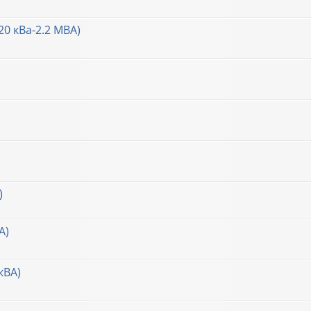
20 кВа-2.2 МВА)
)
А)
кВА)