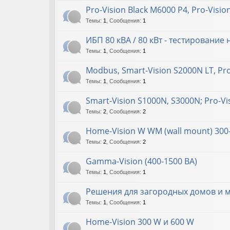
Pro-Vision Black M6000 P4, Pro-Visi
Темы
:
1
,
Сообщения
:
1
ИБП 80 кВА / 80 кВт - тестирование
Темы
:
1
,
Сообщения
:
1
Modbus, Smart-Vision S2000N LT, Pr
Темы
:
1
,
Сообщения
:
1
Smart-Vision S1000N, S3000N; Pro-Vi
Темы
:
2
,
Сообщения
:
2
Home-Vision W WM (wall mount) 300
Темы
:
2
,
Сообщения
:
2
Gamma-Vision (400-1500 ВА)
Темы
:
1
,
Сообщения
:
1
Решения для загородных домов и 
Темы
:
1
,
Сообщения
:
1
Home-Vision 300 W и 600 W