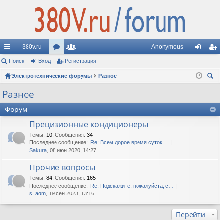
380v.ru
Anonymous
с
Поиск
Вход
ор
Регистрация
ол
хо
ег
ы
Электротехнические форумы
ум
ьз
Разное
д
ис
ои
лк
ы
ов
тр
Разное
ск
и
ат
ац
Форум
ел
ия
Прецизионные кондиционеры
Темы
:
10
,
Сообщения
:
34
и
Последнее сообщение:
Re: Всем дорое время суток …
Sakura
, 08 июн 2020, 14:27
Прочие вопросы
Темы
:
84
,
Сообщения
:
165
Последнее сообщение:
Re: Подскажите, пожалуйста, с…
s_adm
, 19 сен 2023, 13:16
Перейти