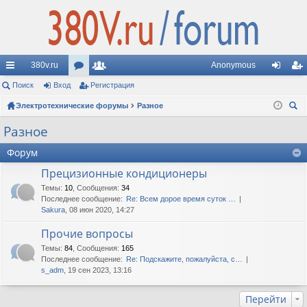
380v.ru
Anonymous
с
Поиск
Вход
ор
Регистрация
ол
хо
ег
ы
Электротехнические форумы
ум
ьз
Разное
д
ис
ои
лк
ы
ов
тр
Разное
ск
и
ат
ац
Форум
ел
ия
Прецизионные кондиционеры
Темы
:
10
,
Сообщения
:
34
и
Последнее сообщение:
Re: Всем дорое время суток …
Sakura
, 08 июн 2020, 14:27
Прочие вопросы
Темы
:
84
,
Сообщения
:
165
Последнее сообщение:
Re: Подскажите, пожалуйста, с…
s_adm
, 19 сен 2023, 13:16
Перейти