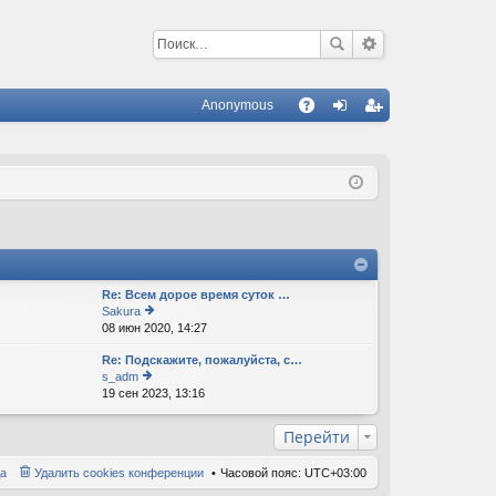
Anonymous
С
A
хо
ег
Q
д
ис
тр
ац
ия
Re: Всем дорое время суток …
Sakura
08 июн 2020, 14:27
е
р
Re: Подскажите, пожалуйста, с…
е
s_adm
йт
19 сен 2023, 13:16
е
и
р
к
е
п
Перейти
йт
о
и
с
а
Удалить cookies конференции
Часовой пояс:
UTC+03:00
к
л
п
е