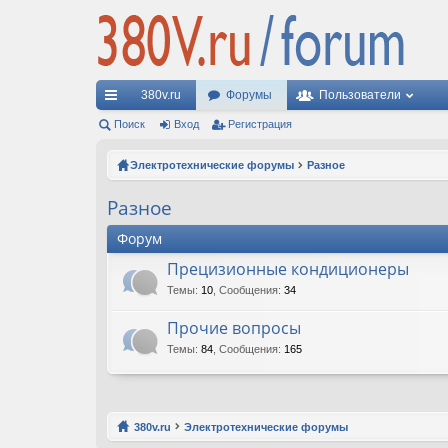
380v.ru
Форумы
Пользователи
с
Поиск
Вход
Регистрация
ы
Электротехнические форумы
Разное
лк
Разное
и
Форум
Прецизионные кондиционеры
Темы
:
10
,
Сообщения
:
34
Прочие вопросы
Темы
:
84
,
Сообщения
:
165
380v.ru
Электротехнические форумы