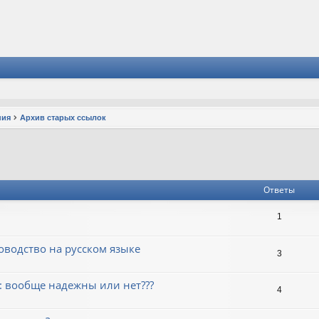
ния
Архив старых ссылок
Ответы
1
оводство на русском языке
3
: вообще надежны или нет???
4