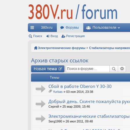
380v.ru
Форумы
Пользователи
с
Поиск
Вход
Регистрация
ы
Электротехнические форумы
Стабилизаторы напряже
лк
Архив старых ссылок
и
Новая
тема
Темы
Сбой в работе Oberon Y 30-30
Yurbas
» 03 ноя 2014, 23:38
ло
ж
Добрый день. Скинте пожалуйста рук
ен
Сергей
» 25 мар 2009, 15:46
ия
Электромеханические стабилизаторы
Serg1990
» 26 июл 2011, 09:48