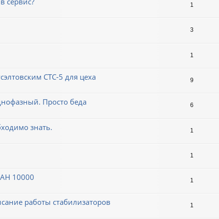
в сервис?
1
3
1
сэлтовским СТС-5 для цеха
9
однофазный. Просто беда
6
ходимо знать.
1
1
НАН 10000
1
сание работы стабилизаторов
1