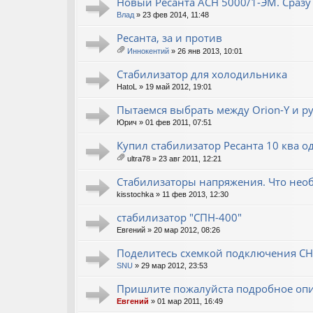
Новый Ресанта АСН 5000/1-ЭМ. Сразу 
Влад
» 23 фев 2014, 11:48
Ресанта, за и против
Иннокентий
» 26 янв 2013, 10:01
ло
ж
Стабилизатор для холодильника
ен
HatoL
» 19 май 2012, 19:01
ия
Пытаемся выбрать между Orion-Y и ру
Юрич
» 01 фев 2011, 07:51
Купил стабилизатор Ресанта 10 ква 
ultra78
» 23 авг 2011, 12:21
ло
ж
Стабилизаторы напряжения. Что необ
ен
kisstochka
» 11 фев 2013, 12:30
ия
стабилизатор "СПН-400"
Евгений
» 20 мар 2012, 08:26
Поделитесь схемкой подключения С
SNU
» 29 мар 2012, 23:53
Пришлите пожалуйста подробное опи
Евгений
» 01 мар 2011, 16:49