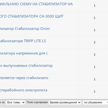
ИАЛЬНУЮ СХЕМУ НА СТАБИЛИЗАТОР НА
1
ОГО СТАБИЛИЗАТОРА СН-3000 ЩИТ
1
лизатор Стабилизатор Orion
1
абилизаторе TRIPP LITE LS
2
лизатора напряжения для с
2
но выпускаемых стабилизатор
1
вляется через стабилизато
1
есперебойного электропита
1
ы за:
Поле сортировки