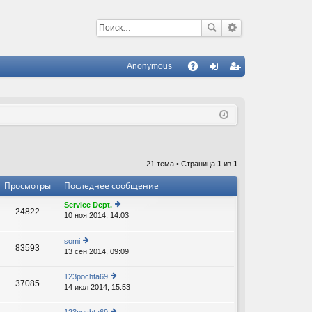
Anonymous
С
A
хо
ег
Q
д
ис
тр
ац
21 тема • Страница
1
из
1
ия
Просмотры
Последнее сообщение
Service Dept.
24822
10 ноя 2014, 14:03
е
В
р
е
somi
83593
йт
13 сен 2014, 09:09
е
и
р
к
е
123pochta69
п
37085
йт
14 июл 2014, 15:53
е
о
и
р
с
к
е
л