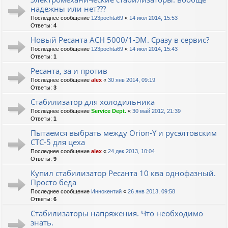
надежны или нет???
Последнее сообщение
123pochta69
«
14 июл 2014, 15:53
Ответы:
4
Новый Ресанта АСН 5000/1-ЭМ. Сразу в сервис?
Последнее сообщение
123pochta69
«
14 июл 2014, 15:43
Ответы:
1
Ресанта, за и против
Последнее сообщение
alex
«
30 янв 2014, 09:19
Ответы:
3
Стабилизатор для холодильника
Последнее сообщение
Service Dept.
«
30 май 2012, 21:39
Ответы:
1
Пытаемся выбрать между Orion-Y и русэлтовским
СТС-5 для цеха
Последнее сообщение
alex
«
24 дек 2013, 10:04
Ответы:
9
Купил стабилизатор Ресанта 10 ква однофазный.
Просто беда
Последнее сообщение
Иннокентий
«
26 янв 2013, 09:58
Ответы:
6
Стабилизаторы напряжения. Что необходимо
знать.