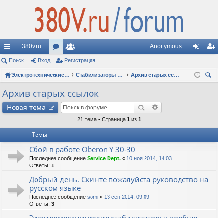
380v.ru
Anonymous
с
Поиск
Вход
ор
Регистрация
ол
хо
ег
ы
ум
Электротехнические форумы
ьз
Стабилизаторы напряжения
Архив старых ссылок
д
ис
ои
лк
ы
ов
тр
Архив старых ссылок
ск
и
ат
ац
Новая
тема
ел
ия
21 тема • Страница
1
из
1
Темы
и
Сбой в работе Oberon Y 30-30
Последнее сообщение
Service Dept.
«
10 ноя 2014, 14:03
Ответы:
1
Добрый день. Скинте пожалуйста руководство на
русском языке
Последнее сообщение
somi
«
13 сен 2014, 09:09
Ответы:
3
Электромеханические стабилизаторы: вообще