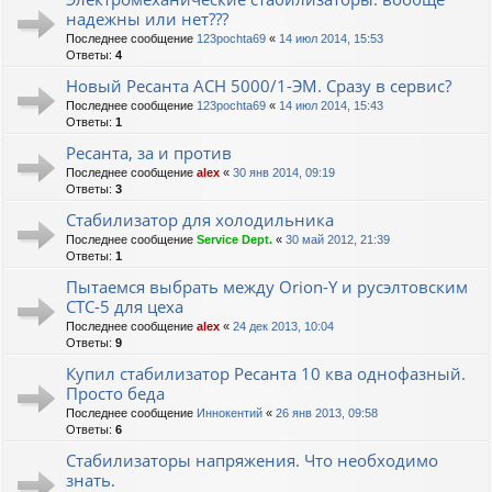
надежны или нет???
Последнее сообщение
123pochta69
«
14 июл 2014, 15:53
Ответы:
4
Новый Ресанта АСН 5000/1-ЭМ. Сразу в сервис?
Последнее сообщение
123pochta69
«
14 июл 2014, 15:43
Ответы:
1
Ресанта, за и против
Последнее сообщение
alex
«
30 янв 2014, 09:19
Ответы:
3
Стабилизатор для холодильника
Последнее сообщение
Service Dept.
«
30 май 2012, 21:39
Ответы:
1
Пытаемся выбрать между Orion-Y и русэлтовским
СТС-5 для цеха
Последнее сообщение
alex
«
24 дек 2013, 10:04
Ответы:
9
Купил стабилизатор Ресанта 10 ква однофазный.
Просто беда
Последнее сообщение
Иннокентий
«
26 янв 2013, 09:58
Ответы:
6
Стабилизаторы напряжения. Что необходимо
знать.