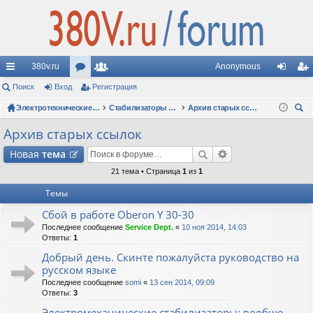
380v.ru
Anonymous
с
Поиск
Вход
ор
Регистрация
ол
хо
ег
ы
ум
Электротехнические форумы
ьз
Стабилизаторы напряжения
Архив старых ссылок
д
ис
ои
лк
ы
ов
тр
Архив старых ссылок
ск
и
ат
ац
Новая
тема
ел
ия
21 тема • Страница
1
из
1
Темы
и
Сбой в работе Oberon Y 30-30
Последнее сообщение
Service Dept.
«
10 ноя 2014, 14:03
Ответы:
1
Добрый день. Скинте пожалуйста руководство на
русском языке
Последнее сообщение
somi
«
13 сен 2014, 09:09
Ответы:
3
Электромеханические стабилизаторы: вообще