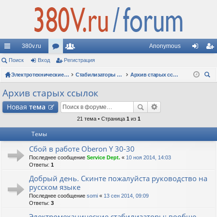
380v.ru
Anonymous
с
Поиск
Вход
ор
Регистрация
ол
хо
ег
ы
ум
Электротехнические форумы
ьз
Стабилизаторы напряжения
Архив старых ссылок
д
ис
ои
лк
ы
ов
тр
Архив старых ссылок
ск
и
ат
ац
Новая
тема
ел
ия
21 тема • Страница
1
из
1
Темы
и
Сбой в работе Oberon Y 30-30
Последнее сообщение
Service Dept.
«
10 ноя 2014, 14:03
Ответы:
1
Добрый день. Скинте пожалуйста руководство на
русском языке
Последнее сообщение
somi
«
13 сен 2014, 09:09
Ответы:
3
Электромеханические стабилизаторы: вообще