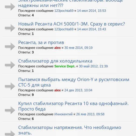
надежны или нет???
Последнее сообщение
123pochta69
«
14 июл 2014, 15:53
Ответы:
4
Новый Ресанта АСН 5000/1-ЭМ. Сразу в сервис?
Последнее сообщение
123pochta69
«
14 июл 2014, 15:43
Ответы:
1
Ресанта, за и против
Последнее сообщение
alex
«
30 янв 2014, 09:19
Ответы:
3
Стабилизатор для холодильника
Последнее сообщение
Service Dept.
«
30 май 2012, 21:39
Ответы:
1
Пытаемся выбрать между Orion-Y и русэлтовским
СТС-5 для цеха
Последнее сообщение
alex
«
24 дек 2013, 10:04
Ответы:
9
Купил стабилизатор Ресанта 10 ква однофазный.
Просто беда
Последнее сообщение
Иннокентий
«
26 янв 2013, 09:58
Ответы:
6
Стабилизаторы напряжения. Что необходимо
знать.