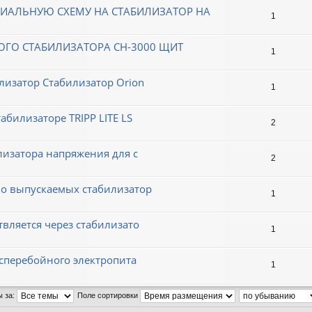
ИАЛЬНУЮ СХЕМУ НА СТАБИЛИЗАТОР НА
1
ОГО СТАБИЛИЗАТОРА СН-3000 ЩИТ
1
лизатор Стабилизатор Orion
1
абилизаторе TRIPP LITE LS
2
лизатора напряжения для с
2
но выпускаемых стабилизатор
1
вляется через стабилизато
1
есперебойного электропита
1
ы за:
Поле сортировки