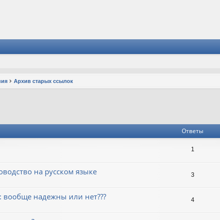
ния
Архив старых ссылок
Ответы
1
оводство на русском языке
3
: вообще надежны или нет???
4