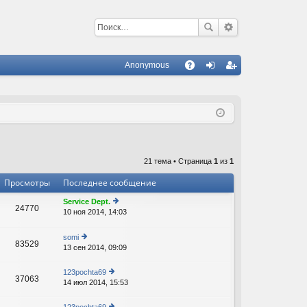
Anonymous
С
A
хо
ег
Q
д
ис
тр
ац
21 тема • Страница
1
из
1
ия
Просмотры
Последнее сообщение
Service Dept.
24770
10 ноя 2014, 14:03
е
В
р
е
somi
83529
йт
13 сен 2014, 09:09
е
и
р
к
е
123pochta69
п
37063
йт
14 июл 2014, 15:53
е
о
и
р
с
к
е
л