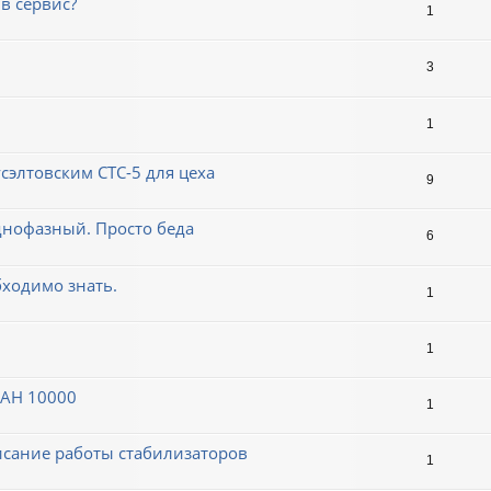
в сервис?
1
3
1
сэлтовским СТС-5 для цеха
9
однофазный. Просто беда
6
ходимо знать.
1
1
НАН 10000
1
сание работы стабилизаторов
1