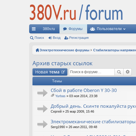
380v.ru
Форумы
Пользователи
с
Поиск
Вход
Регистрация
ы
Электротехнические форумы
Стабилизаторы напряже
лк
Архив старых ссылок
и
Новая
тема
Темы
Сбой в работе Oberon Y 30-30
Yurbas
» 03 ноя 2014, 23:38
ло
ж
Добрый день. Скинте пожалуйста рук
ен
Сергей
» 25 мар 2009, 15:46
ия
Электромеханические стабилизаторы
Serg1990
» 26 июл 2011, 09:48