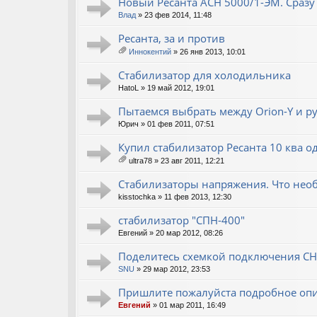
Новый Ресанта АСН 5000/1-ЭМ. Сразу 
Влад
» 23 фев 2014, 11:48
Ресанта, за и против
Иннокентий
» 26 янв 2013, 10:01
ло
ж
Стабилизатор для холодильника
ен
HatoL
» 19 май 2012, 19:01
ия
Пытаемся выбрать между Orion-Y и ру
Юрич
» 01 фев 2011, 07:51
Купил стабилизатор Ресанта 10 ква 
ultra78
» 23 авг 2011, 12:21
ло
ж
Стабилизаторы напряжения. Что необ
ен
kisstochka
» 11 фев 2013, 12:30
ия
стабилизатор "СПН-400"
Евгений
» 20 мар 2012, 08:26
Поделитесь схемкой подключения С
SNU
» 29 мар 2012, 23:53
Пришлите пожалуйста подробное опи
Евгений
» 01 мар 2011, 16:49