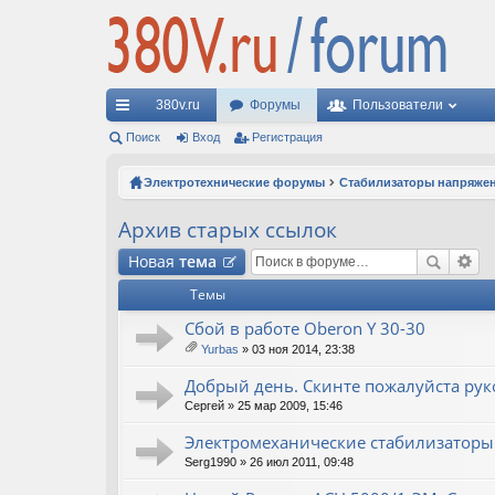
380v.ru
Форумы
Пользователи
с
Поиск
Вход
Регистрация
ы
Электротехнические форумы
Стабилизаторы напряже
лк
Архив старых ссылок
и
Новая
тема
Темы
Сбой в работе Oberon Y 30-30
Yurbas
» 03 ноя 2014, 23:38
ло
ж
Добрый день. Скинте пожалуйста рук
ен
Сергей
» 25 мар 2009, 15:46
ия
Электромеханические стабилизаторы
Serg1990
» 26 июл 2011, 09:48