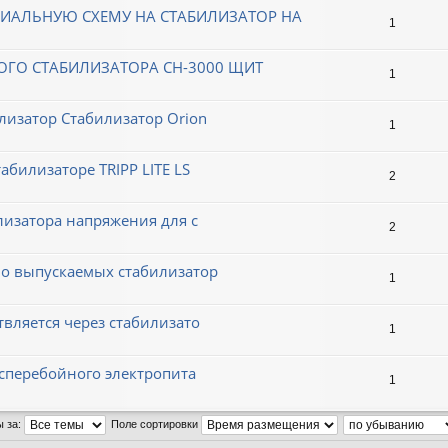
ИАЛЬНУЮ СХЕМУ НА СТАБИЛИЗАТОР НА
1
ОГО СТАБИЛИЗАТОРА СН-3000 ЩИТ
1
лизатор Стабилизатор Orion
1
абилизаторе TRIPP LITE LS
2
лизатора напряжения для с
2
но выпускаемых стабилизатор
1
вляется через стабилизато
1
есперебойного электропита
1
ы за:
Поле сортировки