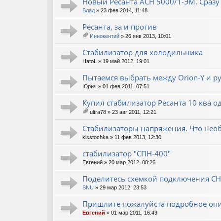
Новый Ресанта АСН 5000/1-ЭМ. Сразу 
Влад
» 23 фев 2014, 11:48
Ресанта, за и против
Иннокентий
» 26 янв 2013, 10:01
ло
ж
Стабилизатор для холодильника
ен
HatoL
» 19 май 2012, 19:01
ия
Пытаемся выбрать между Orion-Y и ру
Юрич
» 01 фев 2011, 07:51
Купил стабилизатор Ресанта 10 ква 
ultra78
» 23 авг 2011, 12:21
ло
ж
Стабилизаторы напряжения. Что необ
ен
kisstochka
» 11 фев 2013, 12:30
ия
стабилизатор "СПН-400"
Евгений
» 20 мар 2012, 08:26
Поделитесь схемкой подключения С
SNU
» 29 мар 2012, 23:53
Пришлите пожалуйста подробное опи
Евгений
» 01 мар 2011, 16:49