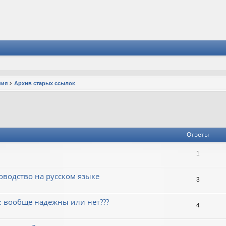
ния
Архив старых ссылок
Ответы
1
оводство на русском языке
3
: вообще надежны или нет???
4