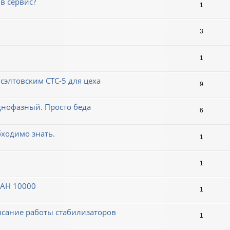
в сервис?
1
3
1
сэлтовским СТС-5 для цеха
9
однофазный. Просто беда
6
ходимо знать.
1
1
НАН 10000
1
сание работы стабилизаторов
1