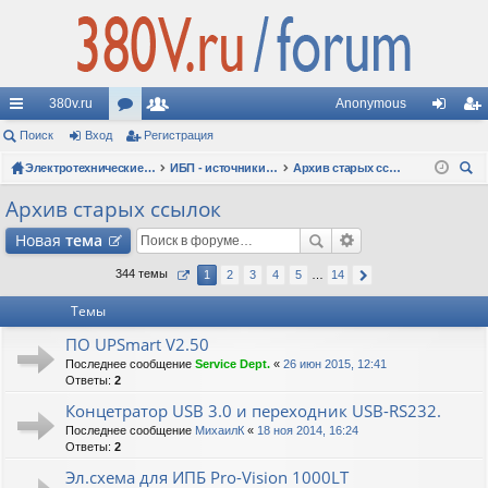
380v.ru
Anonymous
с
Поиск
Вход
ор
Регистрация
ол
хо
ег
ы
ум
Электротехнические форумы
ьз
ИБП - источники бесперебойного питания
Архив старых ссылок
д
ис
ои
лк
ы
ов
тр
Архив старых ссылок
ск
и
ат
ац
Новая
тема
ел
ия
344 темы
1
2
3
4
5
…
14
и
Темы
ПО UPSmart V2.50
Последнее сообщение
Service Dept.
«
26 июн 2015, 12:41
Ответы:
2
Концетратор USB 3.0 и переходник USB-RS232.
Последнее сообщение
МихаилК
«
18 ноя 2014, 16:24
Ответы:
2
Эл.схема для ИПБ Pro-Vision 1000LT