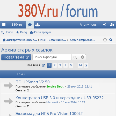
380v.ru
Anonymous
с
Поиск
Вход
ор
Регистрация
ол
хо
ег
ы
ум
Электротехнические форумы
ьз
ИБП - источники бесперебойного питания
Архив старых ссылок
д
ис
ои
лк
ы
ов
тр
Архив старых ссылок
ск
и
ат
ац
Новая
тема
ел
ия
344 темы
1
2
3
4
5
…
14
и
Темы
ПО UPSmart V2.50
Последнее сообщение
Service Dept.
«
26 июн 2015, 12:41
Ответы:
2
Концетратор USB 3.0 и переходник USB-RS232.
Последнее сообщение
МихаилК
«
18 ноя 2014, 16:24
Ответы:
2
Эл.схема для ИПБ Pro-Vision 1000LT