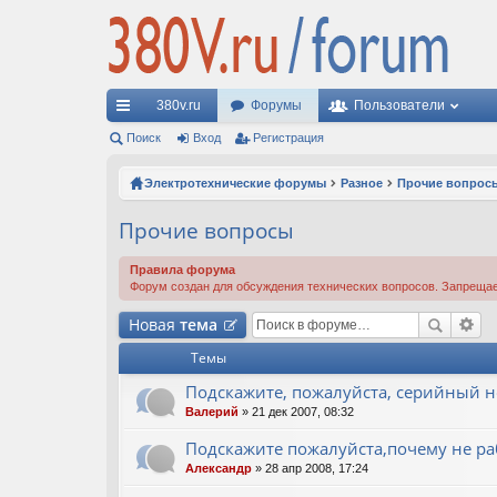
380v.ru
Форумы
Пользователи
с
Поиск
Вход
Регистрация
ы
Электротехнические форумы
Разное
Прочие вопрос
лк
Прочие вопросы
и
Правила форума
Форум создан для обсуждения технических вопросов. Запрещае
Новая
тема
Темы
Подскажите, пожалуйста, серийный н
Валерий
» 21 дек 2007, 08:32
Подскажите пожалуйста,почему не ра
Александр
» 28 апр 2008, 17:24