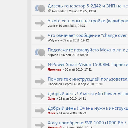
Дизель-генератор 5-2Д42 и ЗИП на нег
Alexander
» 29 июл 2005, 13:04
ло
ж
У кого есть опыт настройки (калибро
ен
vladk
» 10 июн 2011, 04:37
ия
Что означает сообщение "change over 
Walyera
» 05 апр 2011, 19:12
Подскажите пожалуйсто Можно ли к 
Кирилл
» 06 сен 2010, 09:38
N-Power Smart-Vision 1500RM. Гарант
Ярослав
» 30 май 2010, 17:11
Помогите с инструкцией пользовател
Савельев Сергей
» 08 апр 2010, 21:10
Добрый день ! У меня ибп Power Visi
Олег
» 23 мар 2010, 14:31
Добрый день ! Очень нужна инструкци
Олег
» 14 июл 2009, 16:23
Хочу приобрести SVP-1000 (1000 ВА /
Дмитрий
» 13 фев 2010, 10:16