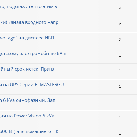
о, подскажите кто этим з
4
вки) канала входного напр
2
voltage" на дисплее ИБП
2
детскому электромобилю 6V п
1
ийный срок истёк. При в
1
я на UPS Серии Ei MASTERGU
1
on 6 kVa однофазный. Зап
1
я на Power Vision 6 kVa
1
 600 Вт) для домашнего ПК
1