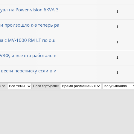
ал на Power-vision 6KVA 3
1
и произошло к-з теперь ра
1
ма с MV-1000 RM LT по ош
1
/3Ф, и все ето работало в
1
 вести переписку если в и
1
ы за:
Поле сортировки