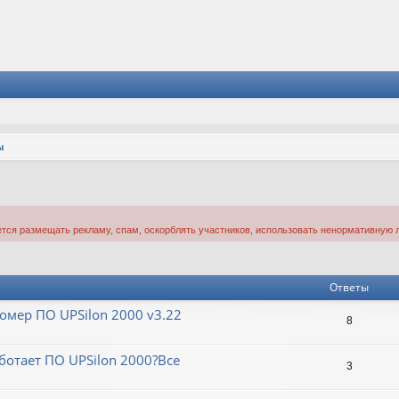
ы
тся размещать рекламу, спам, оскорблять участников, использовать ненормативную л
Ответы
омер ПО UPSilon 2000 v3.22
8
ботает ПО UPSilon 2000?Все
3