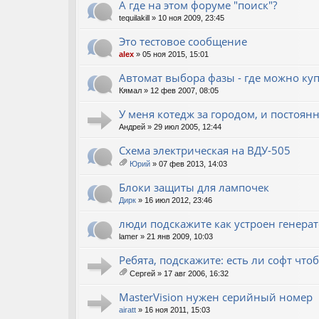
А где на этом форуме "поиск"?
tequilakill
» 10 ноя 2009, 23:45
Это тестовое сообщение
alex
» 05 ноя 2015, 15:01
Автомат выбора фазы - где можно куп
Кямал
» 12 фев 2007, 08:05
У меня котедж за городом, и постоян
Андрей
» 29 июл 2005, 12:44
Схема электрическая на ВДУ-505
Юрий
» 07 фев 2013, 14:03
ло
ж
Блоки защиты для лампочек
ен
Дирк
» 16 июл 2012, 23:46
ия
люди подскажите как устроен генерато
lamer
» 21 янв 2009, 10:03
Ребята, подскажите: есть ли софт что
Сергей
» 17 авг 2006, 16:32
ло
ж
MasterVision нужен серийный номер
ен
airatt
» 16 ноя 2011, 15:03
ия