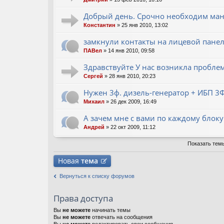
Добрый день. Срочно необходим ману
Константин
» 25 янв 2010, 13:02
замкнули контакты на лицевой панел
ПАВел
» 14 янв 2010, 09:58
Здравствуйте У нас возникла пробле
Сергей
» 28 янв 2010, 20:23
Нужен 3ф. дизель-генератор + ИБП 3Ф
Михаил
» 26 дек 2009, 16:49
А зачем мне с вами по каждому блоку
Андрей
» 22 окт 2009, 11:12
Показать тем
Новая
тема
Вернуться к списку форумов
Права доступа
Вы
не можете
начинать темы
Вы
не можете
отвечать на сообщения
Вы
не можете
редактировать свои сообщения