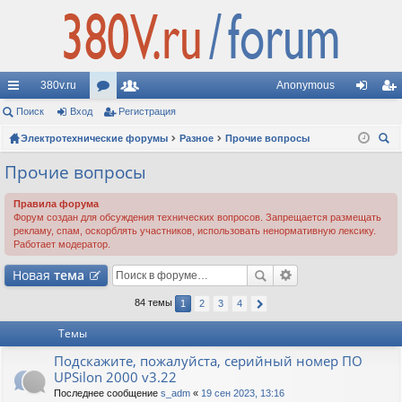
380v.ru
Anonymous
с
Поиск
Вход
ор
Регистрация
ол
хо
ег
ы
Электротехнические форумы
ум
ьз
Разное
Прочие вопросы
д
ис
ои
лк
ы
ов
тр
Прочие вопросы
ск
и
ат
ац
Правила форума
Форум создан для обсуждения технических вопросов. Запрещается размещать
ел
ия
рекламу, спам, оскорблять участников, использовать ненормативную лексику.
Работает модератор.
и
Новая
тема
84 темы
1
2
3
4
Темы
Подскажите, пожалуйста, серийный номер ПО
UPSilon 2000 v3.22
Последнее сообщение
s_adm
«
19 сен 2023, 13:16