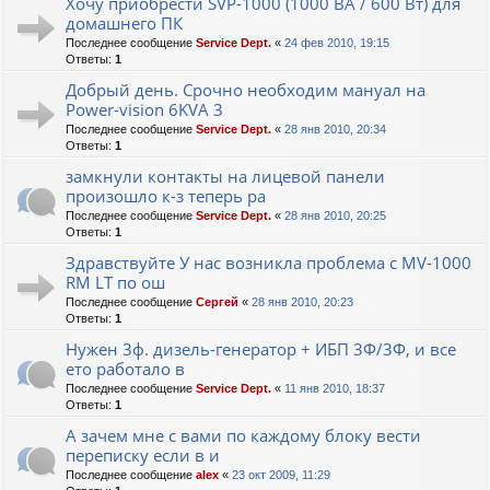
Хочу приобрести SVP-1000 (1000 ВА / 600 Вт) для
домашнего ПК
Последнее сообщение
Service Dept.
«
24 фев 2010, 19:15
Ответы:
1
Добрый день. Срочно необходим мануал на
Power-vision 6KVA 3
Последнее сообщение
Service Dept.
«
28 янв 2010, 20:34
Ответы:
1
замкнули контакты на лицевой панели
произошло к-з теперь ра
Последнее сообщение
Service Dept.
«
28 янв 2010, 20:25
Ответы:
1
Здравствуйте У нас возникла проблема с MV-1000
RM LT по ош
Последнее сообщение
Сергей
«
28 янв 2010, 20:23
Ответы:
1
Нужен 3ф. дизель-генератор + ИБП 3Ф/3Ф, и все
ето работало в
Последнее сообщение
Service Dept.
«
11 янв 2010, 18:37
Ответы:
1
А зачем мне с вами по каждому блоку вести
переписку если в и
Последнее сообщение
alex
«
23 окт 2009, 11:29