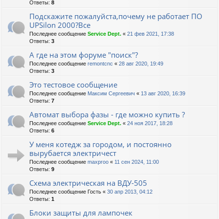
Ответы:
8
Подскажите пожалуйста,почему не работает ПО
UPSilon 2000?Все
Последнее сообщение
Service Dept.
«
21 фев 2021, 17:38
Ответы:
3
А где на этом форуме "поиск"?
Последнее сообщение
remontcnc
«
28 авг 2020, 19:49
Ответы:
3
Это тестовое сообщение
Последнее сообщение
Максим Сергеевич
«
13 авг 2020, 16:39
Ответы:
7
Автомат выбора фазы - где можно купить ?
Последнее сообщение
Service Dept.
«
24 ноя 2017, 18:28
Ответы:
6
У меня котедж за городом, и постоянно
вырубается электричест
Последнее сообщение
maxproo
«
11 сен 2024, 11:00
Ответы:
9
Схема электрическая на ВДУ-505
Последнее сообщение
Гость
«
30 апр 2013, 04:12
Ответы:
1
Блоки защиты для лампочек