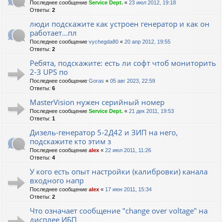
Последнее сообщение
Service Dept.
«
23 июл 2012, 19:18
Ответы:
2
люди подскажите как устроен генератор и как он
работает...пл
Последнее сообщение
vychegda80
«
20 апр 2012, 19:55
Ответы:
2
Ребята, подскажите: есть ли софт чтоб мониторить
2-3 UPS по
Последнее сообщение
Goras
«
05 авг 2023, 22:59
Ответы:
6
MasterVision нужен серийный номер
Последнее сообщение
Service Dept.
«
21 дек 2011, 19:53
Ответы:
1
Дизель-генератор 5-2Д42 и ЗИП на него,
подскажите кто этим з
Последнее сообщение
alex
«
22 июл 2011, 11:26
Ответы:
4
У кого есть опыт настройки (калибровки) канала
входного напр
Последнее сообщение
alex
«
17 июн 2011, 15:34
Ответы:
2
Что означает сообщение "change over voltage" на
дисплее ИБП