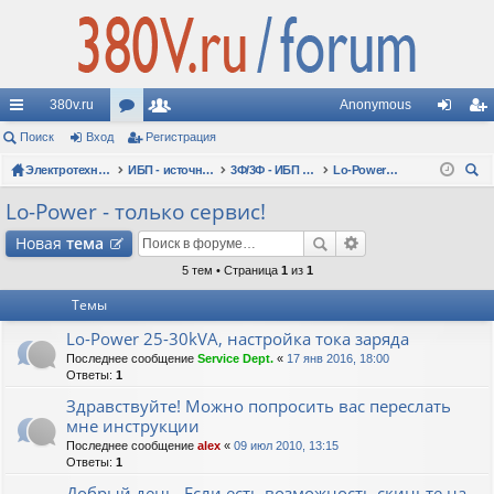
380v.ru
Anonymous
с
Поиск
Вход
ор
Регистрация
ол
хо
ег
ы
Электротехнические форумы
ум
ьз
ИБП - источники бесперебойного питания
3Ф/3Ф - ИБП N-POWER: трехфазные 10 - 10000 кВА - вопросы по моделям
Lo-Power - только сервис!
д
ис
ои
лк
ы
ов
тр
Lo-Power - только сервис!
ск
и
ат
ац
Новая
тема
ел
ия
5 тем • Страница
1
из
1
Темы
и
Lo-Power 25-30kVA, настройка тока заряда
Последнее сообщение
Service Dept.
«
17 янв 2016, 18:00
Ответы:
1
Здравствуйте! Можно попросить вас переслать
мне инструкции
Последнее сообщение
alex
«
09 июл 2010, 13:15
Ответы:
1
Добрый день. Если есть возможность скиньте на