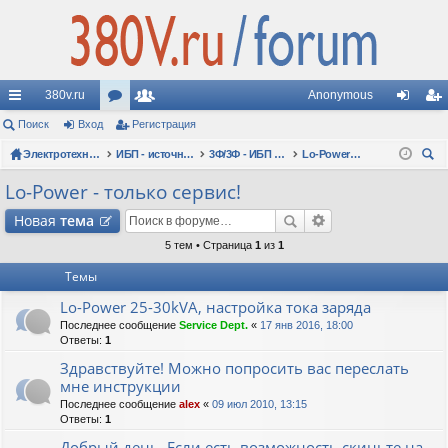
380v.ru
Anonymous
с
Поиск
Вход
ор
Регистрация
ол
хо
ег
ы
Электротехнические форумы
ум
ьз
ИБП - источники бесперебойного питания
3Ф/3Ф - ИБП N-POWER: трехфазные 10 - 10000 кВА - вопросы по моделям
Lo-Power - только сервис!
д
ис
ои
лк
ы
ов
тр
Lo-Power - только сервис!
ск
и
ат
ац
Новая
тема
ел
ия
5 тем • Страница
1
из
1
Темы
и
Lo-Power 25-30kVA, настройка тока заряда
Последнее сообщение
Service Dept.
«
17 янв 2016, 18:00
Ответы:
1
Здравствуйте! Можно попросить вас переслать
мне инструкции
Последнее сообщение
alex
«
09 июл 2010, 13:15
Ответы:
1
Добрый день. Если есть возможность скиньте на