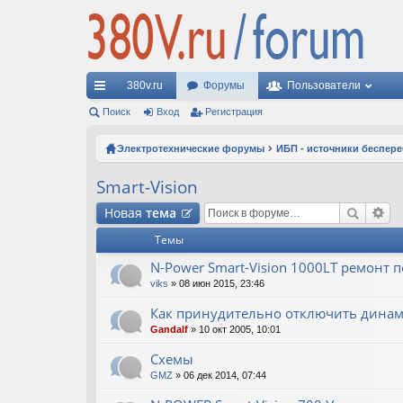
380v.ru
Форумы
Пользователи
с
Поиск
Вход
Регистрация
ы
Электротехнические форумы
ИБП - источники беспер
лк
Smart-Vision
и
Новая
тема
Темы
N-Power Smart-Vision 1000LT ремонт п
viks
» 08 июн 2015, 23:46
Как принудительно отключить динамик
Gandalf
» 10 окт 2005, 10:01
Схемы
GMZ
» 06 дек 2014, 07:44