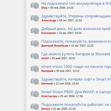
Не подскажете тип аккумулятора в N-P
Dina
» 09 янв 2008, 14:24
Здравствуйте. Утеряны сопровождающ
Александр
» 03 окт 2007, 10:16
Добрый день. На днях возникла пробл
Konstantin
» 15 авг 2007, 19:54
Подскажите, пожалуйста, возможно 
Дмитрий Воробьев
» 13 авг 2007, 11:02
Где можно купить батареи (в Москве) 
sfsfsf
» 29 май 2007, 16:07
smart vision 1000 сзади на панели го
Валерий
» 03 янв 2007, 12:24
Здравствуйте, потерял софт к Smart Vi
Евгений
» 22 ноя 2006, 23:40
Smart-Vision P800. Для WinXP, в настр
Константин
» 25 окт 2006, 17:56
Подскажите пожалуйста, работает ли 
Dmitry
» 01 авг 2005, 07:56