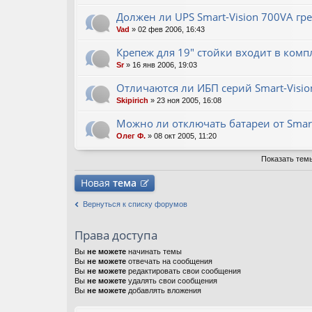
Должен ли UPS Smart-Vision 700VA г
Vad
» 02 фев 2006, 16:43
Крепеж для 19" стойки входит в комп
Sr
» 16 янв 2006, 19:03
Отличаются ли ИБП серий Smart-Vision 
Skipirich
» 23 ноя 2005, 16:08
Можно ли отключать батареи от Smart
Олег Ф.
» 08 окт 2005, 11:20
Показать тем
Новая
тема
Вернуться к списку форумов
Права доступа
Вы
не можете
начинать темы
Вы
не можете
отвечать на сообщения
Вы
не можете
редактировать свои сообщения
Вы
не можете
удалять свои сообщения
Вы
не можете
добавлять вложения