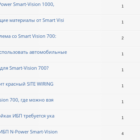
ower Smart-Vision 1000,
1
ие материалы от Smart Visi
1
ема со Smart Vision 700:
2
использовать автомобильные
1
для Smart-Vision 700?
1
рит красный SITE WIRING
1
sion 700, где можно взя
1
ойках ИБП требуется ука
1
ИБП N-Power Smart-Vision
4