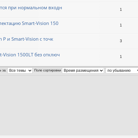
рется при нормальном входн
1
лектацию Smart-Vision 150
1
Р и Smart-Vision с точк
3
-Vision 1500LT без отключ
1
ы за:
Поле сортировки