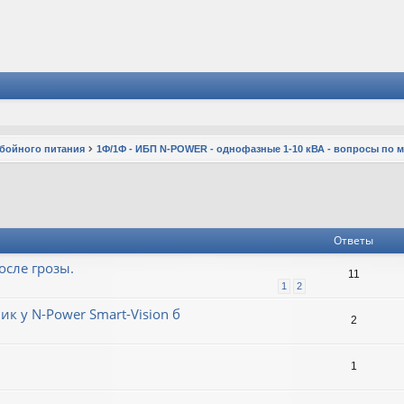
ебойного питания
1Ф/1Ф - ИБП N-POWER - однофазные 1-10 кВА - вопросы по 
Ответы
осле грозы.
11
1
2
 у N-Power Smart-Vision б
2
1