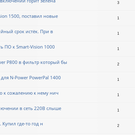
 включении горит зелена
3
sion 1500, поставил новые
1
ийный срок истёк. При в
1
ь ПО к Smart-Vision 1000
1
er P800 в фильтр который бы
2
для N-Power PowerPal 1400
1
но к сожалению к нему нич
1
ключении в сеть 220В слыше
1
. Купил где-то год н
2