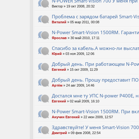
N-POWER Smart-Vision 700 У меня при
Виктор
» 19 окт 2008, 20:32
Проблема с зарядом батарей Smart-Vi
Виталий
» 05 мар 2011, 00:08
N-Power Smart-Vision 1500RM. Гарант
Ярослав
» 30 май 2010, 17:11
Спасибо за кабель.А можно-ли выслат
Юрий
» 03 ноя 2009, 12:06
Добрый день. При работающем N-Pow
Евгений
» 15 окт 2009, 11:29
Добрый день. Прошу предоставит ПО 
Артём
» 24 авг 2009, 14:46
Достался мне ту УПС N-power Р400Е, 
Евгений
» 02 май 2009, 16:10
N-Power Smart-Vision 1500RM. При в
Анучин Евгений
» 22 июн 2009, 12:57
Здравствуйте! У меня Smart-Vision 700
Дмитрий
» 09 фев 2008, 22:54