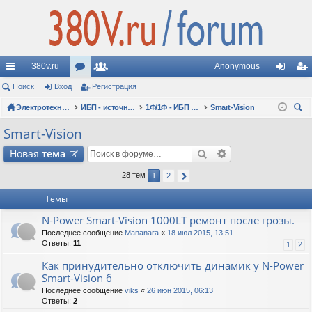
380v.ru
Anonymous
с
Поиск
Вход
ор
Регистрация
ол
хо
ег
ы
Электротехнические форумы
ум
ьз
ИБП - источники бесперебойного питания
1Ф/1Ф - ИБП N-POWER - однофазные 1-10 кВА - вопросы по моделям
Smart-Vision
д
ис
ои
лк
ы
ов
тр
Smart-Vision
ск
и
ат
ац
Новая
тема
ел
ия
28 тем
1
2
и
Темы
N-Power Smart-Vision 1000LT ремонт после грозы.
Последнее сообщение
Mananara
«
18 июл 2015, 13:51
Ответы:
11
1
2
Как принудительно отключить динамик у N-Power
Smart-Vision б
Последнее сообщение
viks
«
26 июн 2015, 06:13
Ответы:
2