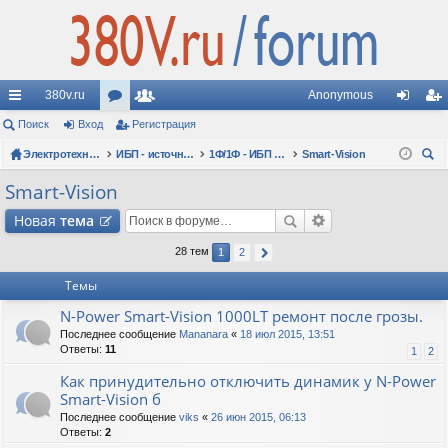
380v.ru
Anonymous
с
Поиск
Вход
ор
Регистрация
ол
хо
ег
ы
Электротехнические форумы
ум
ьз
ИБП - источники бесперебойного питания
1Ф/1Ф - ИБП N-POWER - однофазные 1-10 кВА - вопросы по моделям
Smart-Vision
д
ис
ои
лк
ы
ов
тр
Smart-Vision
ск
и
ат
ац
Новая
тема
ел
ия
28 тем
1
2
и
Темы
N-Power Smart-Vision 1000LT ремонт после грозы.
Последнее сообщение
Mananara
«
18 июл 2015, 13:51
Ответы:
11
1
2
Как принудительно отключить динамик у N-Power
Smart-Vision б
Последнее сообщение
viks
«
26 июн 2015, 06:13
Ответы:
2