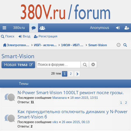
380v.ru
Anonymous
с
Поиск
Вход
ор
Регистрация
ол
хо
ег
ы
Электротехнические форумы
ум
ьз
ИБП - источники бесперебойного питания
1Ф/1Ф - ИБП N-POWER - однофазные 1-10 кВА - вопросы по моделям
Smart-Vision
д
ис
ои
лк
ы
ов
тр
Smart-Vision
ск
и
ат
ац
Новая
тема
ел
ия
28 тем
1
2
и
Темы
N-Power Smart-Vision 1000LT ремонт после грозы.
Последнее сообщение
Mananara
«
18 июл 2015, 13:51
Ответы:
11
1
2
Как принудительно отключить динамик у N-Power
Smart-Vision б
Последнее сообщение
viks
«
26 июн 2015, 06:13
Ответы:
2