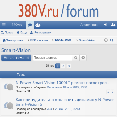
380v.ru
Anonymous
с
Поиск
Вход
ор
Регистрация
ол
хо
ег
ы
Электротехнические форумы
ум
ьз
ИБП - источники бесперебойного питания
1Ф/1Ф - ИБП N-POWER - однофазные 1-10 кВА - вопросы по моделям
Smart-Vision
д
ис
ои
лк
ы
ов
тр
Smart-Vision
ск
и
ат
ац
Новая
тема
ел
ия
28 тем
1
2
и
Темы
N-Power Smart-Vision 1000LT ремонт после грозы.
Последнее сообщение
Mananara
«
18 июл 2015, 13:51
Ответы:
11
1
2
Как принудительно отключить динамик у N-Power
Smart-Vision б
Последнее сообщение
viks
«
26 июн 2015, 06:13
Ответы:
2