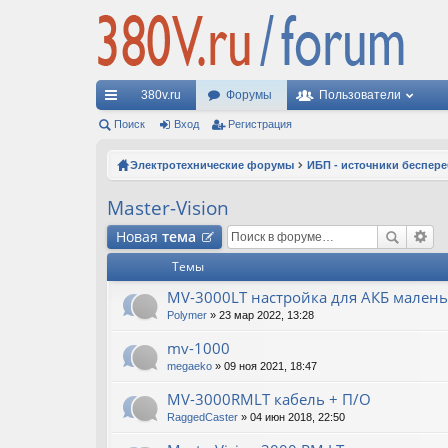
380v.ru
Форумы
Пользователи
с
Поиск
Вход
Регистрация
ы
Электротехнические форумы
ИБП - источники беспер
лк
Master-Vision
и
Новая
тема
Темы
MV-3000LT настройка для АКБ мален
Polymer
» 23 мар 2022, 13:28
mv-1000
megaeko
» 09 ноя 2021, 18:47
MV-3000RMLT кабель + П/О
RaggedCaster
» 04 июн 2018, 22:50