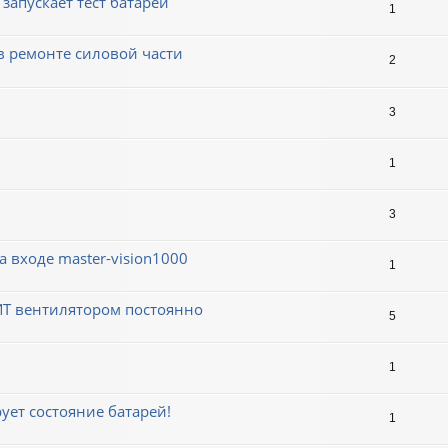
запускает тест батарей
1
 ремонте силовой части
2
3
1
3
 входе master-vision1000
1
ДИТ вентилятором постоянно
5
1
ует состояние батарей!
1