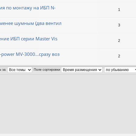
ия по монтажу на ИБП N-
1
а менее шумным (два вентил
3
ие ИБП серии Master Vis
2
power MV-3000...сразу воз
2
ы за:
Поле сортировки