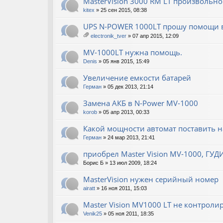
MasterVision 3000 RM LT произвольно 
kitex
» 25 сен 2015, 08:38
UPS N-POWER 1000LT прошу помощи в
electronik_tver
» 07 апр 2015, 12:09
ло
ж
MV-1000LT нужна помощь.
ен
Denis
» 05 янв 2015, 15:49
ия
Увеличение емкости батарей
Герман
» 05 дек 2013, 21:14
Замена АКБ в N-Power MV-1000
korob
» 05 апр 2013, 00:33
Какой мощности автомат поставить на
Герман
» 24 мар 2013, 21:41
приобрел Master Vision MV-1000, ГУ
Борис Б
» 13 июл 2009, 18:24
MasterVision нужен серийный номер
airatt
» 16 ноя 2011, 15:03
Master Vision MV1000 LT не контролир
Venik25
» 05 ноя 2011, 18:35