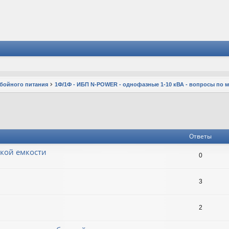
ебойного питания
1Ф/1Ф - ИБП N-POWER - однофазные 1-10 кВА - вопросы по 
Ответы
ькой емкости
0
3
2