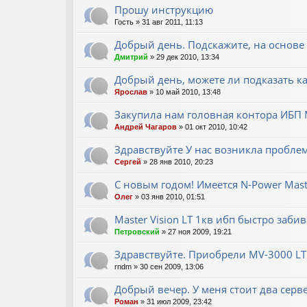
Прошу инструкцию
Гость
» 31 авг 2011, 11:13
Добрый день. Подскажите, на основе
Дмитрий
» 29 дек 2010, 13:34
Добрый день, можете ли подказать к
Ярослав
» 10 май 2010, 13:48
Закупила нам головная контора ИБП M
Андрей Чагаров
» 01 окт 2010, 10:42
Здравствуйте У нас возникла пробле
Сергей
» 28 янв 2010, 20:23
С новым годом! Имеется N-Power Mast
Олег
» 03 янв 2010, 01:51
Master Vision LT 1кв ибп быстро заби
Петровский
» 27 ноя 2009, 19:21
Здравствуйте. Приобрели MV-3000 LT
rndm
» 30 сен 2009, 13:06
Добрый вечер. У меня стоит два серв
Роман
» 31 июл 2009, 23:42