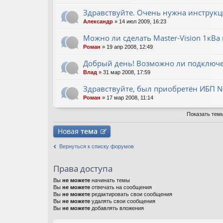
Здравствуйте. Очень нужна инструкц
Александр
» 14 июл 2009, 16:23
Можно ли сделать Master-Vision 1кВ
Роман
» 19 апр 2008, 12:49
Добрый день! Возможно ли подключен
Влад
» 31 мар 2008, 17:59
Здравствуйте, был приобретён ИБП N-
Роман
» 17 мар 2008, 11:14
Показать тем
Новая
тема
Вернуться к списку форумов
Права доступа
Вы
не можете
начинать темы
Вы
не можете
отвечать на сообщения
Вы
не можете
редактировать свои сообщения
Вы
не можете
удалять свои сообщения
Вы
не можете
добавлять вложения