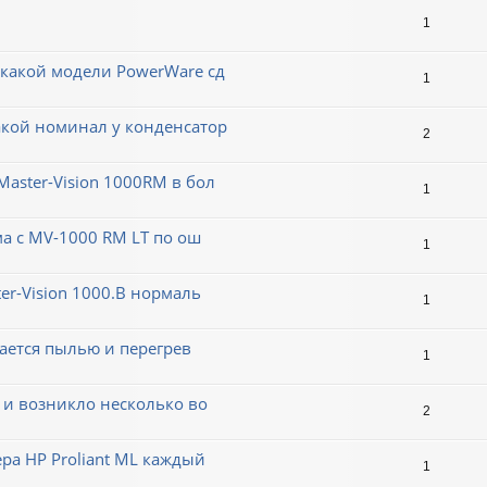
1
 какой модели PowerWare сд
1
акой номинал у конденсатор
2
aster-Vision 1000RM в бол
1
ма с MV-1000 RM LT по ош
1
er-Vision 1000.В нормаль
1
вается пылью и перегрев
1
 и возникло несколько во
2
ера HP Proliant ML каждый
1