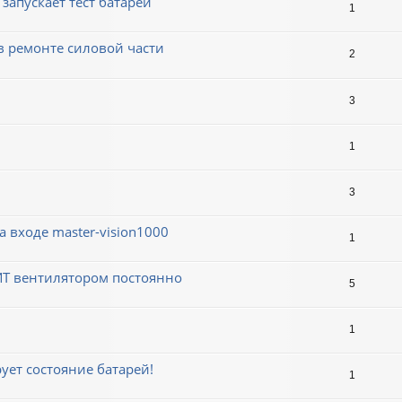
запускает тест батарей
1
 ремонте силовой части
2
3
1
3
 входе master-vision1000
1
ДИТ вентилятором постоянно
5
1
ует состояние батарей!
1