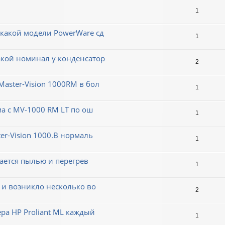
1
 какой модели PowerWare сд
1
акой номинал у конденсатор
2
aster-Vision 1000RM в бол
1
ма с MV-1000 RM LT по ош
1
er-Vision 1000.В нормаль
1
вается пылью и перегрев
1
 и возникло несколько во
2
ера HP Proliant ML каждый
1