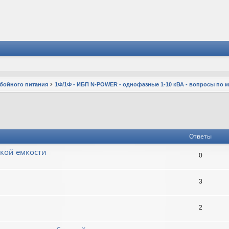
ебойного питания
1Ф/1Ф - ИБП N-POWER - однофазные 1-10 кВА - вопросы по 
Ответы
ькой емкости
0
3
2