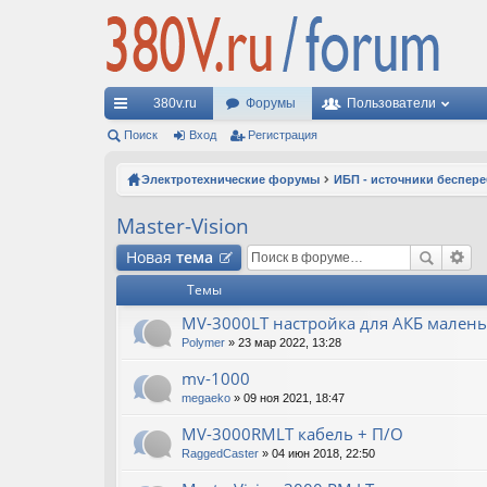
380v.ru
Форумы
Пользователи
с
Поиск
Вход
Регистрация
ы
Электротехнические форумы
ИБП - источники беспер
лк
Master-Vision
и
Новая
тема
Темы
MV-3000LT настройка для АКБ мален
Polymer
» 23 мар 2022, 13:28
mv-1000
megaeko
» 09 ноя 2021, 18:47
MV-3000RMLT кабель + П/О
RaggedCaster
» 04 июн 2018, 22:50