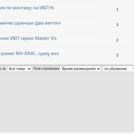
ия по монтажу на ИБП N-
1
а менее шумным (два вентил
3
ие ИБП серии Master Vis
2
power MV-3000...сразу воз
2
ы за:
Поле сортировки