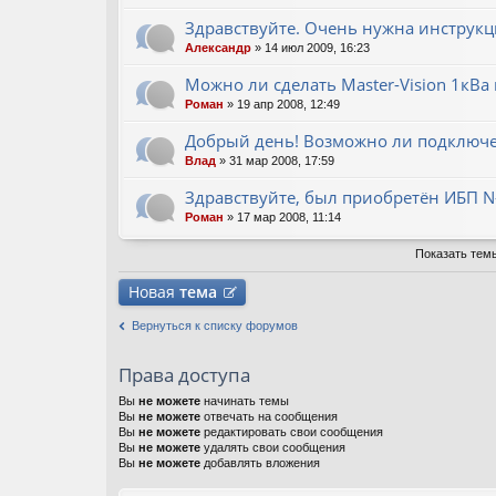
Здравствуйте. Очень нужна инструкц
Александр
» 14 июл 2009, 16:23
Можно ли сделать Master-Vision 1кВ
Роман
» 19 апр 2008, 12:49
Добрый день! Возможно ли подключен
Влад
» 31 мар 2008, 17:59
Здравствуйте, был приобретён ИБП N-
Роман
» 17 мар 2008, 11:14
Показать тем
Новая
тема
Вернуться к списку форумов
Права доступа
Вы
не можете
начинать темы
Вы
не можете
отвечать на сообщения
Вы
не можете
редактировать свои сообщения
Вы
не можете
удалять свои сообщения
Вы
не можете
добавлять вложения