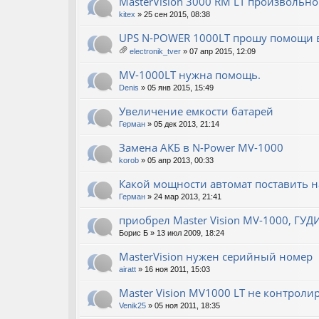
MasterVision 3000 RM LT произвольно 
kitex
» 25 сен 2015, 08:38
UPS N-POWER 1000LT прошу помощи в
electronik_tver
» 07 апр 2015, 12:09
ло
ж
MV-1000LT нужна помощь.
ен
Denis
» 05 янв 2015, 15:49
ия
Увеличение емкости батарей
Герман
» 05 дек 2013, 21:14
Замена АКБ в N-Power MV-1000
korob
» 05 апр 2013, 00:33
Какой мощности автомат поставить на
Герман
» 24 мар 2013, 21:41
приобрел Master Vision MV-1000, ГУ
Борис Б
» 13 июл 2009, 18:24
MasterVision нужен серийный номер
airatt
» 16 ноя 2011, 15:03
Master Vision MV1000 LT не контролир
Venik25
» 05 ноя 2011, 18:35