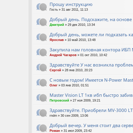
Прошу инструкцию
Гость
» 31 авг 2011, 11:13
Добрый день. Подскажите, на основе
Дмитрий
» 29 дек 2010, 13:34
Добрый день, можете ли подказать к
Ярослав
» 10 май 2010, 13:48
Закупила нам головная контора ИБП M
Андрей Чагаров
» 01 окт 2010, 10:42
Здравствуйте У нас возникла пробле
Сергей
» 28 янв 2010, 20:23
С новым годом! Имеется N-Power Mast
Олег
» 03 янв 2010, 01:51
Master Vision LT 1кв ибп быстро заби
Петровский
» 27 ноя 2009, 19:21
Здравствуйте. Приобрели MV-3000 LT
rndm
» 30 сен 2009, 13:06
Добрый вечер. У меня стоит два серв
Роман
» 31 июл 2009, 23:42