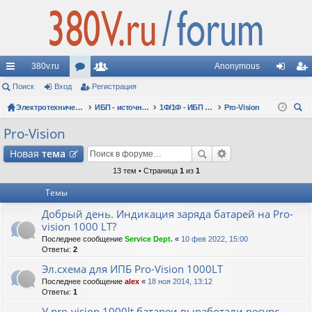
380v.ru
Anonymous
с
Поиск
Вход
ор
Регистрация
ол
хо
ег
ы
Электротехнические форумы
ум
ьз
ИБП - источники бесперебойного питания
1Ф/1Ф - ИБП N-POWER - однофазные 1-10 кВА - вопросы по моделям
Pro-Vision
д
ис
ои
лк
ы
ов
тр
Pro-Vision
ск
и
ат
ац
Новая
тема
ел
ия
13 тем • Страница
1
из
1
Темы
и
Добрый день. Индикация заряда батарей на Pro-
vision 1000 LT?
Последнее сообщение
Service Dept.
«
10 фев 2022, 15:00
Ответы:
2
Эл.схема для ИПБ Pro-Vision 1000LT
Последнее сообщение
alex
«
18 ноя 2014, 13:12
Ответы:
1
У pro-vision 1000lt батареи выработали ресурс.