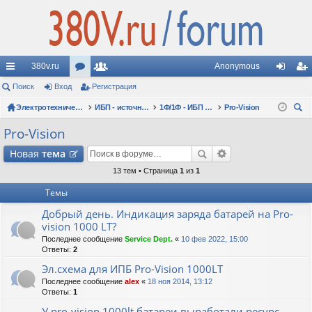
380v.ru
Anonymous
с
Поиск
Вход
ор
Регистрация
ол
хо
ег
ы
Электротехнические форумы
ум
ьз
ИБП - источники бесперебойного питания
1Ф/1Ф - ИБП N-POWER - однофазные 1-10 кВА - вопросы по моделям
Pro-Vision
д
ис
ои
лк
ы
ов
тр
Pro-Vision
ск
и
ат
ац
Новая
тема
ел
ия
13 тем • Страница
1
из
1
Темы
и
Добрый день. Индикация заряда батарей на Pro-
vision 1000 LT?
Последнее сообщение
Service Dept.
«
10 фев 2022, 15:00
Ответы:
2
Эл.схема для ИПБ Pro-Vision 1000LT
Последнее сообщение
alex
«
18 ноя 2014, 13:12
Ответы:
1
У pro-vision 1000lt батареи выработали ресурс.