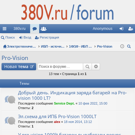
380v.ru
Anonymous
с
Поиск
Вход
ор
Регистрация
ол
хо
ег
ы
Электротехнические форумы
ум
ьз
ИБП - источники бесперебойного питания
1Ф/1Ф - ИБП N-POWER - однофазные 1-10 кВА - вопросы по моделям
Pro-Vision
д
ис
ои
лк
ы
ов
тр
Pro-Vision
ск
и
ат
ац
Новая
тема
ел
ия
13 тем • Страница
1
из
1
Темы
и
Добрый день. Индикация заряда батарей на Pro-
vision 1000 LT?
Последнее сообщение
Service Dept.
«
10 фев 2022, 15:00
Ответы:
2
Эл.схема для ИПБ Pro-Vision 1000LT
Последнее сообщение
alex
«
18 ноя 2014, 13:12
Ответы:
1
У pro-vision 1000lt батареи выработали ресурс.