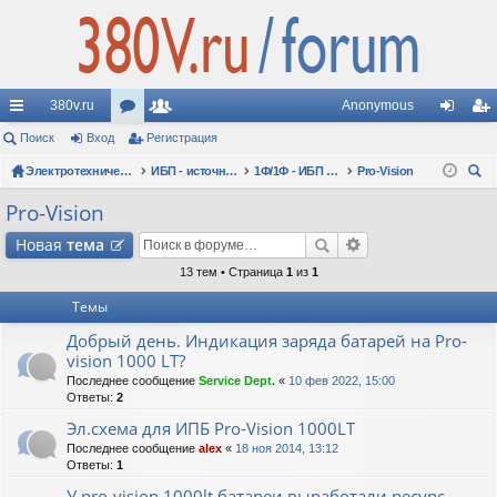
380v.ru
Anonymous
с
Поиск
Вход
ор
Регистрация
ол
хо
ег
ы
Электротехнические форумы
ум
ьз
ИБП - источники бесперебойного питания
1Ф/1Ф - ИБП N-POWER - однофазные 1-10 кВА - вопросы по моделям
Pro-Vision
д
ис
ои
лк
ы
ов
тр
Pro-Vision
ск
и
ат
ац
Новая
тема
ел
ия
13 тем • Страница
1
из
1
Темы
и
Добрый день. Индикация заряда батарей на Pro-
vision 1000 LT?
Последнее сообщение
Service Dept.
«
10 фев 2022, 15:00
Ответы:
2
Эл.схема для ИПБ Pro-Vision 1000LT
Последнее сообщение
alex
«
18 ноя 2014, 13:12
Ответы:
1
У pro-vision 1000lt батареи выработали ресурс.