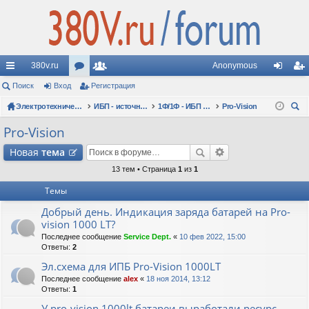
380v.ru
Anonymous
с
Поиск
Вход
ор
Регистрация
ол
хо
ег
ы
Электротехнические форумы
ум
ьз
ИБП - источники бесперебойного питания
1Ф/1Ф - ИБП N-POWER - однофазные 1-10 кВА - вопросы по моделям
Pro-Vision
д
ис
ои
лк
ы
ов
тр
Pro-Vision
ск
и
ат
ац
Новая
тема
ел
ия
13 тем • Страница
1
из
1
Темы
и
Добрый день. Индикация заряда батарей на Pro-
vision 1000 LT?
Последнее сообщение
Service Dept.
«
10 фев 2022, 15:00
Ответы:
2
Эл.схема для ИПБ Pro-Vision 1000LT
Последнее сообщение
alex
«
18 ноя 2014, 13:12
Ответы:
1
У pro-vision 1000lt батареи выработали ресурс.