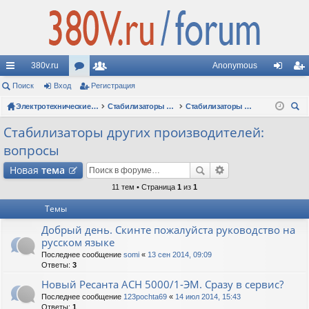
380v.ru
Anonymous
с
Поиск
Вход
ор
Регистрация
ол
хо
ег
ы
ум
Электротехнические форумы
ьз
Стабилизаторы напряжения
Стабилизаторы других производителей: вопросы
д
ис
ои
лк
ы
ов
тр
Стабилизаторы других производителей:
ск
вопросы
и
ат
ац
Новая
тема
ел
ия
11 тем • Страница
1
из
1
и
Темы
Добрый день. Скинте пожалуйста руководство на
русском языке
Последнее сообщение
somi
«
13 сен 2014, 09:09
Ответы:
3
Новый Ресанта АСН 5000/1-ЭМ. Сразу в сервис?
Последнее сообщение
123pochta69
«
14 июл 2014, 15:43
Ответы:
1