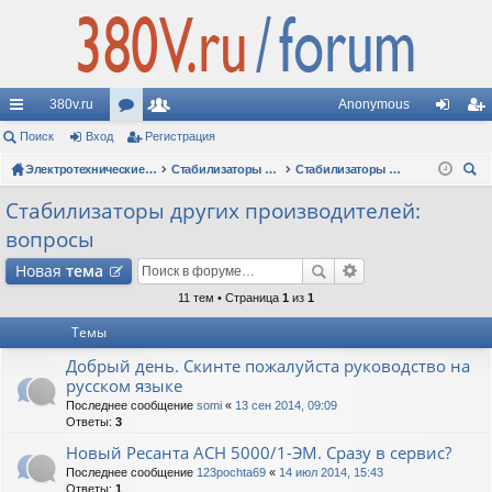
380v.ru
Anonymous
с
Поиск
Вход
ор
Регистрация
ол
хо
ег
ы
ум
Электротехнические форумы
ьз
Стабилизаторы напряжения
Стабилизаторы других производителей: вопросы
д
ис
ои
лк
ы
ов
тр
Стабилизаторы других производителей:
ск
вопросы
и
ат
ац
Новая
тема
ел
ия
11 тем • Страница
1
из
1
и
Темы
Добрый день. Скинте пожалуйста руководство на
русском языке
Последнее сообщение
somi
«
13 сен 2014, 09:09
Ответы:
3
Новый Ресанта АСН 5000/1-ЭМ. Сразу в сервис?
Последнее сообщение
123pochta69
«
14 июл 2014, 15:43
Ответы:
1