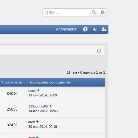
Anonymous
С
A
хо
ег
Q
д
ис
тр
ац
11 тем • Страница
1
из
1
ия
Просмотры
Последнее сообщение
somi
84010
13 сен 2014, 09:09
е
р
е
123pochta69
25035
йт
14 июл 2014, 15:43
е
и
р
к
е
alex
п
32429
йт
30 янв 2014, 09:19
е
о
В
и
р
с
к
е
л