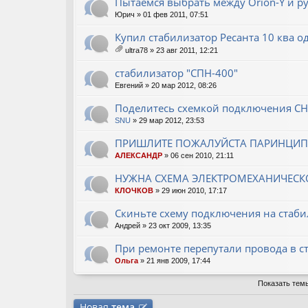
Пытаемся выбрать между Orion-Y и ру
ен
Юрич
» 01 фев 2011, 07:51
ия
Купил стабилизатор Ресанта 10 ква 
ultra78
» 23 авг 2011, 12:21
ло
ж
стабилизатор "СПН-400"
ен
Евгений
» 20 мар 2012, 08:26
ия
Поделитесь схемкой подключения С
SNU
» 29 мар 2012, 23:53
ПРИШЛИТЕ ПОЖАЛУЙСТА ПАРИНЦИП
АЛЕКСАНДР
» 06 сен 2010, 21:11
НУЖНА СХЕМА ЭЛЕКТРОМЕХАНИЧЕСК
КЛОЧКОВ
» 29 июн 2010, 17:17
Скиньте схему подключения на стаби
Андрей
» 23 окт 2009, 13:35
При ремонте перепутали провода в ст
Ольга
» 21 янв 2009, 17:44
Показать тем
Новая
тема