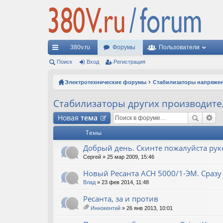
380v.ru
Форумы
Пользователи
с
Поиск
Вход
Регистрация
ы
Электротехнические форумы
Стабилизаторы напряже
лк
Стабилизаторы других производите
и
Новая
тема
Темы
Добрый день. Скинте пожалуйста рук
Сергей
» 25 мар 2009, 15:46
Новый Ресанта АСН 5000/1-ЭМ. Сразу 
Влад
» 23 фев 2014, 11:48
Ресанта, за и против
Иннокентий
» 26 янв 2013, 10:01
ло
ж