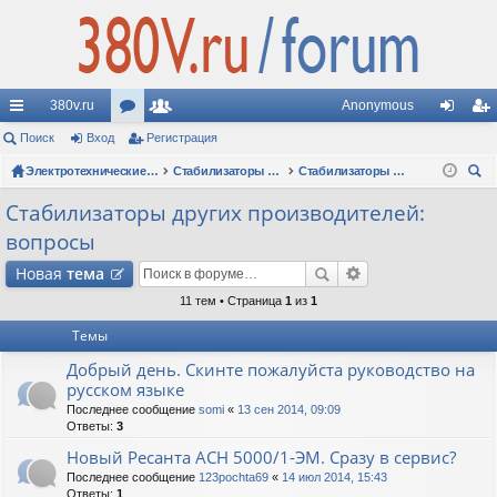
380v.ru
Anonymous
с
Поиск
Вход
ор
Регистрация
ол
хо
ег
ы
ум
Электротехнические форумы
ьз
Стабилизаторы напряжения
Стабилизаторы других производителей: вопросы
д
ис
ои
лк
ы
ов
тр
Стабилизаторы других производителей:
ск
вопросы
и
ат
ац
Новая
тема
ел
ия
11 тем • Страница
1
из
1
и
Темы
Добрый день. Скинте пожалуйста руководство на
русском языке
Последнее сообщение
somi
«
13 сен 2014, 09:09
Ответы:
3
Новый Ресанта АСН 5000/1-ЭМ. Сразу в сервис?
Последнее сообщение
123pochta69
«
14 июл 2014, 15:43
Ответы:
1