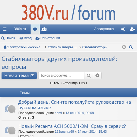
380v.ru
Anonymous
с
Поиск
Вход
ор
Регистрация
ол
хо
ег
ы
ум
Электротехнические форумы
ьз
Стабилизаторы напряжения
Стабилизаторы других производителей: вопросы
д
ис
ои
лк
ы
ов
тр
Стабилизаторы других производителей:
ск
вопросы
и
ат
ац
Новая
тема
ел
ия
11 тем • Страница
1
из
1
и
Темы
Добрый день. Скинте пожалуйста руководство на
русском языке
Последнее сообщение
somi
«
13 сен 2014, 09:09
Ответы:
3
Новый Ресанта АСН 5000/1-ЭМ. Сразу в сервис?
Последнее сообщение
123pochta69
«
14 июл 2014, 15:43
Ответы:
1