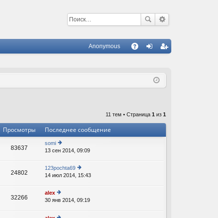
Anonymous
С
A
хо
ег
Q
д
ис
тр
ац
11 тем • Страница
1
из
1
ия
Просмотры
Последнее сообщение
somi
83637
13 сен 2014, 09:09
е
р
е
123pochta69
24802
йт
14 июл 2014, 15:43
е
и
р
к
е
alex
п
32266
йт
30 янв 2014, 09:19
е
о
В
и
р
с
к
е
л