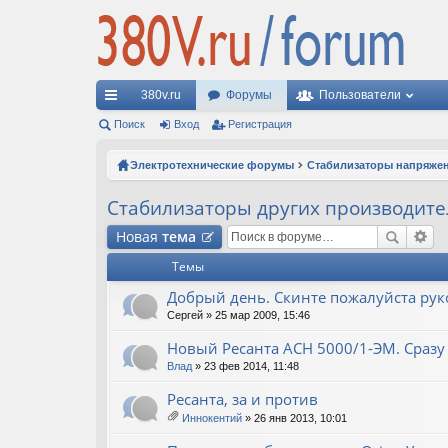
380v.ru
Форумы
Пользователи
с
Поиск
Вход
Регистрация
ы
Электротехнические форумы
Стабилизаторы напряже
лк
Стабилизаторы других производите
и
Новая
тема
Темы
Добрый день. Скинте пожалуйста рук
Сергей
» 25 мар 2009, 15:46
Новый Ресанта АСН 5000/1-ЭМ. Сразу 
Влад
» 23 фев 2014, 11:48
Ресанта, за и против
Иннокентий
» 26 янв 2013, 10:01
ло
ж