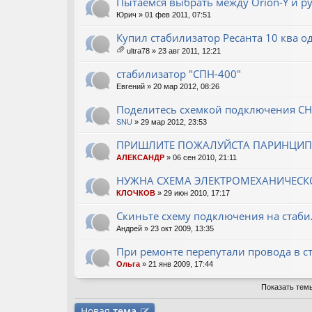
Пытаемся выбрать между Orion-Y и ру
ен
Юрич
» 01 фев 2011, 07:51
ия
Купил стабилизатор Ресанта 10 ква 
ultra78
» 23 авг 2011, 12:21
ло
ж
стабилизатор "СПН-400"
ен
Евгений
» 20 мар 2012, 08:26
ия
Поделитесь схемкой подключения С
SNU
» 29 мар 2012, 23:53
ПРИШЛИТЕ ПОЖАЛУЙСТА ПАРИНЦИП
АЛЕКСАНДР
» 06 сен 2010, 21:11
НУЖНА СХЕМА ЭЛЕКТРОМЕХАНИЧЕСК
КЛОЧКОВ
» 29 июн 2010, 17:17
Скиньте схему подключения на стаби
Андрей
» 23 окт 2009, 13:35
При ремонте перепутали провода в ст
Ольга
» 21 янв 2009, 17:44
Показать тем
Новая
тема