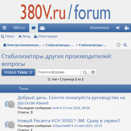
380v.ru
Anonymous
с
Поиск
Вход
ор
Регистрация
ол
хо
ег
ы
ум
Электротехнические форумы
ьз
Стабилизаторы напряжения
Стабилизаторы других производителей: вопросы
д
ис
ои
лк
ы
ов
тр
Стабилизаторы других производителей:
ск
вопросы
и
ат
ац
Новая
тема
ел
ия
11 тем • Страница
1
из
1
и
Темы
Добрый день. Скинте пожалуйста руководство на
русском языке
Последнее сообщение
somi
«
13 сен 2014, 09:09
Ответы:
3
Новый Ресанта АСН 5000/1-ЭМ. Сразу в сервис?
Последнее сообщение
123pochta69
«
14 июл 2014, 15:43
Ответы:
1