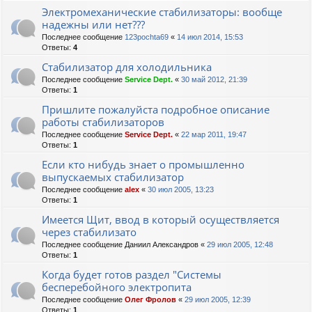
Электромеханические стабилизаторы: вообще
надежны или нет???
Последнее сообщение
123pochta69
«
14 июл 2014, 15:53
Ответы:
4
Стабилизатор для холодильника
Последнее сообщение
Service Dept.
«
30 май 2012, 21:39
Ответы:
1
Пришлите пожалуйста подробное описание
работы стабилизаторов
Последнее сообщение
Service Dept.
«
22 мар 2011, 19:47
Ответы:
1
Если кто нибудь знает о промышленно
выпускаемых стабилизатор
Последнее сообщение
alex
«
30 июл 2005, 13:23
Ответы:
1
Имеется Щит, ввод в который осуществляется
через стабилизато
Последнее сообщение
Даниил Александров
«
29 июл 2005, 12:48
Ответы:
1
Когда будет готов раздел "Системы
бесперебойного электропита
Последнее сообщение
Олег Фролов
«
29 июл 2005, 12:39
Ответы:
1