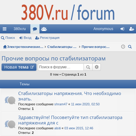
380v.ru
Anonymous
с
Поиск
Вход
ор
Регистрация
ол
хо
ег
ы
ум
Электротехнические форумы
ьз
Стабилизаторы напряжения
Прочие вопросы по стабилизаторам
д
ис
ои
лк
ы
ов
тр
Прочие вопросы по стабилизаторам
ск
и
ат
ац
Новая
тема
ел
ия
8 тем • Страница
1
из
1
Темы
и
Стабилизаторы напряжения. Что необходимо
знать.
Последнее сообщение
shram47
«
11 июн 2020, 02:50
Ответы:
1
Здравствуйте! Посоветуйте тип стабилизатора
напряжения для с
Последнее сообщение
alsiti
«
03 июн 2015, 12:46
Ответы:
2