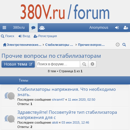
380v.ru
Anonymous
с
Поиск
Вход
ор
Регистрация
ол
хо
ег
ы
ум
Электротехнические форумы
ьз
Стабилизаторы напряжения
Прочие вопросы по стабилизаторам
д
ис
ои
лк
ы
ов
тр
Прочие вопросы по стабилизаторам
ск
и
ат
ац
Новая
тема
ел
ия
8 тем • Страница
1
из
1
Темы
и
Стабилизаторы напряжения. Что необходимо
знать.
Последнее сообщение
shram47
«
11 июн 2020, 02:50
Ответы:
1
Здравствуйте! Посоветуйте тип стабилизатора
напряжения для с
Последнее сообщение
alsiti
«
03 июн 2015, 12:46
Ответы:
2