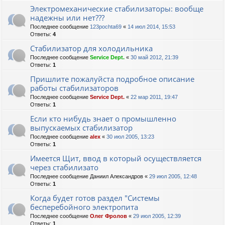
Электромеханические стабилизаторы: вообще
надежны или нет???
Последнее сообщение
123pochta69
«
14 июл 2014, 15:53
Ответы:
4
Стабилизатор для холодильника
Последнее сообщение
Service Dept.
«
30 май 2012, 21:39
Ответы:
1
Пришлите пожалуйста подробное описание
работы стабилизаторов
Последнее сообщение
Service Dept.
«
22 мар 2011, 19:47
Ответы:
1
Если кто нибудь знает о промышленно
выпускаемых стабилизатор
Последнее сообщение
alex
«
30 июл 2005, 13:23
Ответы:
1
Имеется Щит, ввод в который осуществляется
через стабилизато
Последнее сообщение
Даниил Александров
«
29 июл 2005, 12:48
Ответы:
1
Когда будет готов раздел "Системы
бесперебойного электропита
Последнее сообщение
Олег Фролов
«
29 июл 2005, 12:39
Ответы:
1