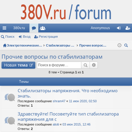
380v.ru
Anonymous
с
Поиск
Вход
ор
Регистрация
ол
хо
ег
ы
ум
Электротехнические форумы
ьз
Стабилизаторы напряжения
Прочие вопросы по стабилизаторам
д
ис
ои
лк
ы
ов
тр
Прочие вопросы по стабилизаторам
ск
и
ат
ац
Новая
тема
ел
ия
8 тем • Страница
1
из
1
Темы
и
Стабилизаторы напряжения. Что необходимо
знать.
Последнее сообщение
shram47
«
11 июн 2020, 02:50
Ответы:
1
Здравствуйте! Посоветуйте тип стабилизатора
напряжения для с
Последнее сообщение
alsiti
«
03 июн 2015, 12:46
Ответы:
2