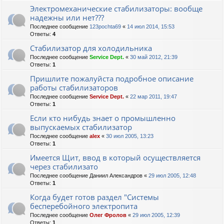
Электромеханические стабилизаторы: вообще
надежны или нет???
Последнее сообщение
123pochta69
«
14 июл 2014, 15:53
Ответы:
4
Стабилизатор для холодильника
Последнее сообщение
Service Dept.
«
30 май 2012, 21:39
Ответы:
1
Пришлите пожалуйста подробное описание
работы стабилизаторов
Последнее сообщение
Service Dept.
«
22 мар 2011, 19:47
Ответы:
1
Если кто нибудь знает о промышленно
выпускаемых стабилизатор
Последнее сообщение
alex
«
30 июл 2005, 13:23
Ответы:
1
Имеется Щит, ввод в который осуществляется
через стабилизато
Последнее сообщение
Даниил Александров
«
29 июл 2005, 12:48
Ответы:
1
Когда будет готов раздел "Системы
бесперебойного электропита
Последнее сообщение
Олег Фролов
«
29 июл 2005, 12:39
Ответы:
1