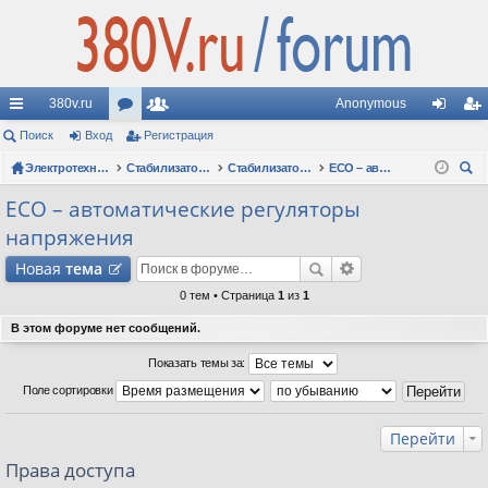
380v.ru
Anonymous
с
Поиск
Вход
ор
Регистрация
ол
хо
ег
ы
Электротехнические форумы
ум
ьз
Стабилизаторы напряжения
Стабилизаторы Oberon: вопросы по моделям
ECO – автоматические регуляторы напряжения
д
ис
ои
лк
ы
ов
тр
ECO – автоматические регуляторы
ск
напряжения
и
ат
ац
Новая
тема
ел
ия
0 тем • Страница
1
из
1
и
В этом форуме нет сообщений.
Показать темы за:
Поле сортировки
Перейти
Права доступа