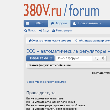
380v.ru
Форумы
Пользователи
с
Поиск
Вход
Регистрация
ы
Электротехнические форумы
Стабилизаторы напряже
лк
ECO – автоматические регуляторы
и
Новая
тема
В этом форуме нет сообщений.
Показать тем
Вернуться к списку форумов
Права доступа
Вы
не можете
начинать темы
Вы
не можете
отвечать на сообщения
Вы
не можете
редактировать свои сообщения
Вы
не можете
удалять свои сообщения