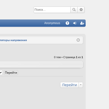
Anonymous
С
A
хо
ег
Q
д
ис
уляторы напряжения
тр
ац
0 тем • Страница
1
из
1
ия
Перейти