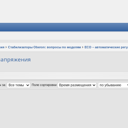
ния
Стабилизаторы Oberon: вопросы по моделям
ECO – автоматические рег
 напряжения
ы за:
Поле сортировки