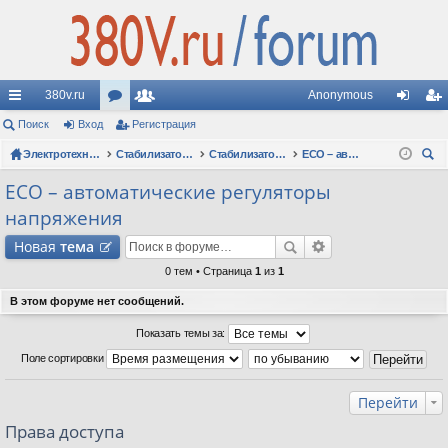
380v.ru
Anonymous
с
Поиск
Вход
ор
Регистрация
ол
хо
ег
ы
Электротехнические форумы
ум
ьз
Стабилизаторы напряжения
Стабилизаторы Oberon: вопросы по моделям
ECO – автоматические регуляторы напряжения
д
ис
ои
лк
ы
ов
тр
ECO – автоматические регуляторы
ск
напряжения
и
ат
ац
Новая
тема
ел
ия
0 тем • Страница
1
из
1
и
В этом форуме нет сообщений.
Показать темы за:
Поле сортировки
Перейти
Права доступа