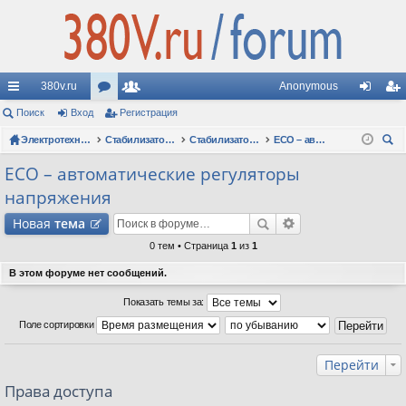
380v.ru
Anonymous
с
Поиск
Вход
ор
Регистрация
ол
хо
ег
ы
Электротехнические форумы
ум
ьз
Стабилизаторы напряжения
Стабилизаторы Oberon: вопросы по моделям
ECO – автоматические регуляторы напряжения
д
ис
ои
лк
ы
ов
тр
ECO – автоматические регуляторы
ск
напряжения
и
ат
ац
Новая
тема
ел
ия
0 тем • Страница
1
из
1
и
В этом форуме нет сообщений.
Показать темы за:
Поле сортировки
Перейти
Права доступа