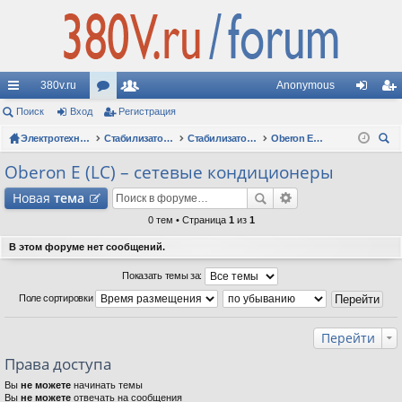
380v.ru
Anonymous
с
Поиск
Вход
ор
Регистрация
ол
хо
ег
ы
Электротехнические форумы
ум
ьз
Стабилизаторы напряжения
Стабилизаторы Oberon: вопросы по моделям
Oberon E (LC) – сетевые кондиционеры
д
ис
ои
лк
ы
ов
тр
Oberon E (LC) – сетевые кондиционеры
ск
и
ат
ац
Новая
тема
ел
ия
0 тем • Страница
1
из
1
и
В этом форуме нет сообщений.
Показать темы за:
Поле сортировки
Перейти
Права доступа
Вы
не можете
начинать темы
Вы
не можете
отвечать на сообщения