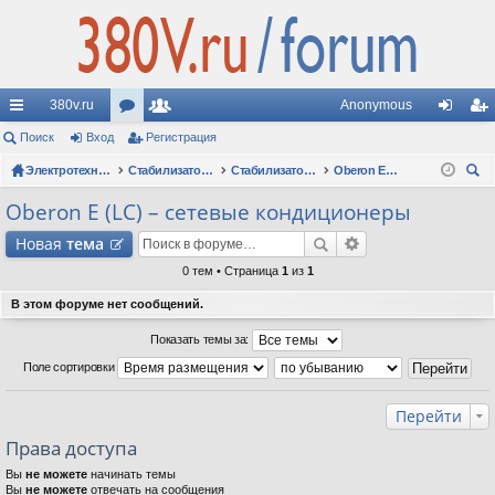
380v.ru
Anonymous
с
Поиск
Вход
ор
Регистрация
ол
хо
ег
ы
Электротехнические форумы
ум
ьз
Стабилизаторы напряжения
Стабилизаторы Oberon: вопросы по моделям
Oberon E (LC) – сетевые кондиционеры
д
ис
ои
лк
ы
ов
тр
Oberon E (LC) – сетевые кондиционеры
ск
и
ат
ац
Новая
тема
ел
ия
0 тем • Страница
1
из
1
и
В этом форуме нет сообщений.
Показать темы за:
Поле сортировки
Перейти
Права доступа
Вы
не можете
начинать темы
Вы
не можете
отвечать на сообщения