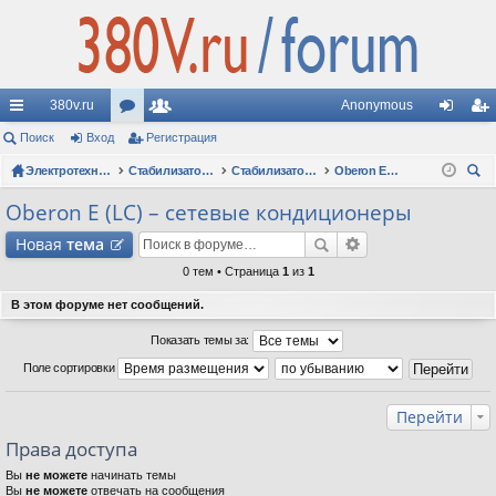
380v.ru
Anonymous
с
Поиск
Вход
ор
Регистрация
ол
хо
ег
ы
Электротехнические форумы
ум
ьз
Стабилизаторы напряжения
Стабилизаторы Oberon: вопросы по моделям
Oberon E (LC) – сетевые кондиционеры
д
ис
ои
лк
ы
ов
тр
Oberon E (LC) – сетевые кондиционеры
ск
и
ат
ац
Новая
тема
ел
ия
0 тем • Страница
1
из
1
и
В этом форуме нет сообщений.
Показать темы за:
Поле сортировки
Перейти
Права доступа
Вы
не можете
начинать темы
Вы
не можете
отвечать на сообщения